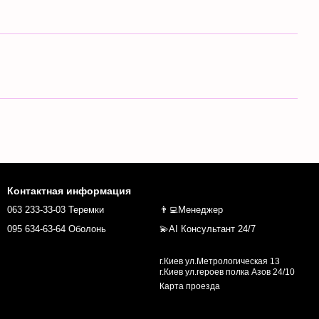
Контактная информация
063 233-33-03 Теремки
👨‍💻Менеджер
095 634-63-64 Оболонь
💫AI Консультант 24/7
г.Киев ул.Метрологическая 13
г.Киев ул.героев полка Азов 24/10
Карта проезда