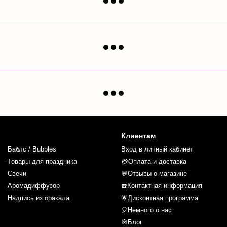
Клиентам
Баблс / Bubbles
Вход в личный кабинет
Товары для праздника
💳Оплата и доставка
Свечи
💬Отзывы о магазине
Аромадиффузор
☎️Контактная информация
Надпись из оракала
🌟Дисконтная программа
🎈Немного о нас
🎯Блог