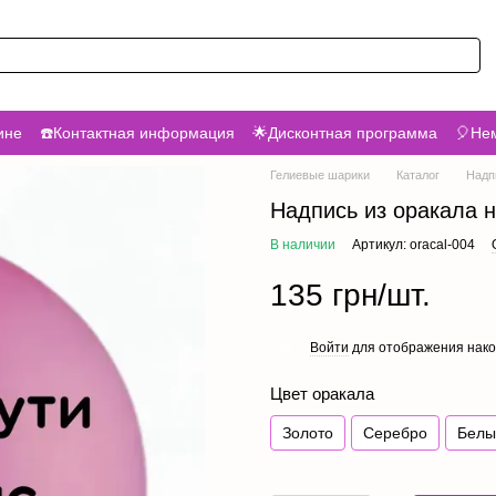
ине
☎️Контактная информация
🌟Дисконтная программа
🎈Нем
Гелиевые шарики
Каталог
Надп
Надпись из оракала н
В наличии
Артикул: oracal-004
135 грн/шт.
Войти
для отображения нако
%
Цвет оракала
Золото
Серебро
Белы