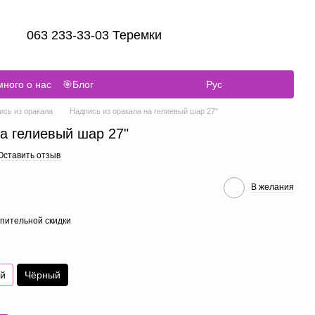
063 233-33-03 Теремки
ного о нас
🎯Блог
Рус
ись из оракала
Надпись из оракала на гелиевый шар 27"
а гелиевый шар 27"
Оставить отзыв
В желания
пительной скидки
й
Чёрный