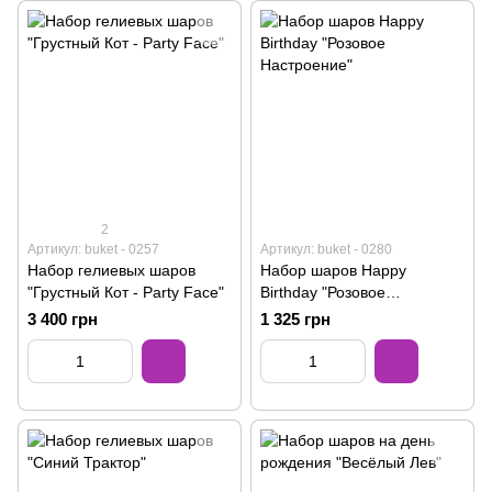
2
Артикул: buket - 0257
Артикул: buket - 0280
Набор гелиевых шаров
Набор шаров Happy
"Грустный Кот - Party Face"
Birthday "Розовое
Настроение"
3 400 грн
1 325 грн