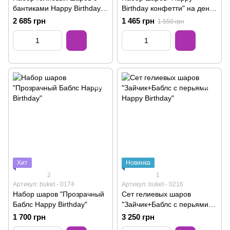
бантиками Happy Birthday
Birthday конфетти" на день
Princess
рождения
2 685 грн
1 465 грн
1 550 грн
Хит
Новинка
2
1
Артикул: buket - 0174
Артикул: buket - 0216
Набор шаров "Прозрачный
Сет гелиевых шаров
Баблс Happy Birthday"
"Зайчик+Баблс с перьями
Happy Birthday"
1 700 грн
3 250 грн