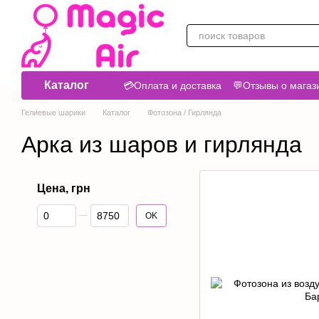
Перейти к основному контенту
Каталог
💳Оплата и доставка
💬Отзывы о магаз
Гелиевые шарики
Каталог
Фотозона / Гирлянда
Арка из шаров и гирлянда
Цена, грн
От Цена, грн
До Цена, грн
OK