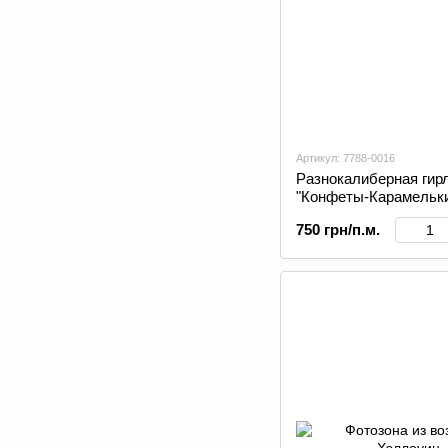
Артикул: 7788-0016
Разнокалиберная гир
"Конфеты-Карамельк
750 грн/п.м.