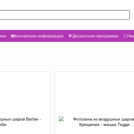
ине
☎️Контактная информация
🌟Дисконтная программа
🎈Нем