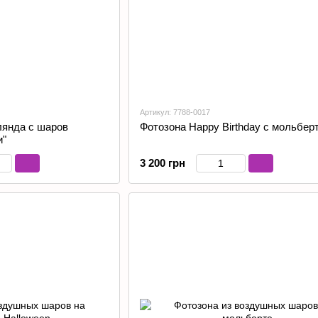
Артикул: 7788-0017
лянда с шаров
Фотозона Happy Birthday с мольбер
и"
3 200 грн