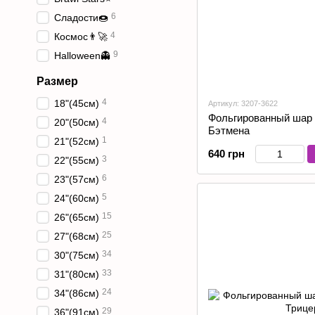
6
Сладости🍩
4
Космос👨‍🚀
9
Halloween👻
Размер
4
18"(45см)
Артикул: 3207-3622
Фольгированный шар 
4
20"(50см)
Бэтмена
1
21"(52см)
640 грн
3
22"(55см)
6
23"(57см)
5
24"(60см)
15
26"(65см)
25
27"(68см)
34
30"(75см)
33
31"(80см)
24
34"(86см)
29
36"(91см)