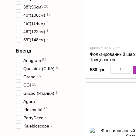
20
38"(96см)
12
40"(100см)
1
45"(114см)
1
48"(122см)
2
59"(148см)
Артикул: 3207-2377
Бренд
Фольгированный шар 
Трицераптос
54
Anagram
6
Qualatex (США)
580 грн
75
Grabo
20
CGI
1
Grabo (Италия)
1
Agura
50
Flexmetal
7
PartyDeco
3
Kaleidoscope