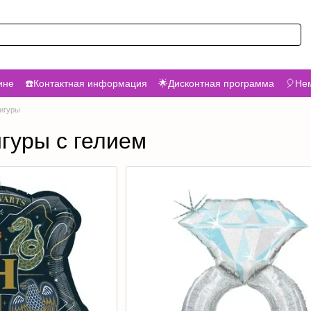
ине
☎️Контактная информация
🌟Дисконтная программа
🎈Нем
игуры
гуры с гелием