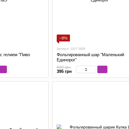
−8%
Артикул: 3207-3609
с гелием "Пиво
Фольгированный шар "Маленький
Единорог"
430 грн
395 грн