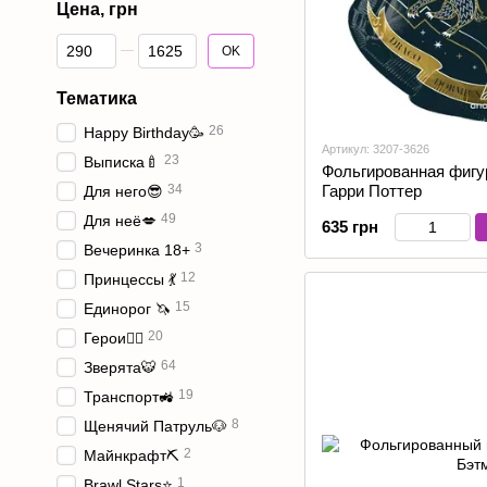
Цена, грн
От Цена, грн
До Цена, грн
OK
Тематика
26
Happy Birthday🥳
Артикул: 3207-3626
23
Выписка🍼
Фольгированная фигур
Гарри Поттер
34
Для него😎
49
Для неё💋
635 грн
3
Вечеринка 18+
12
Принцессы 💃
15
Единорог 🦄
20
Герои🦸‍♂️
64
Зверята🐯
19
Транспорт🚜
8
Щенячий Патруль🐶
2
Майнкрафт⛏️
1
Brawl Stars⭐️