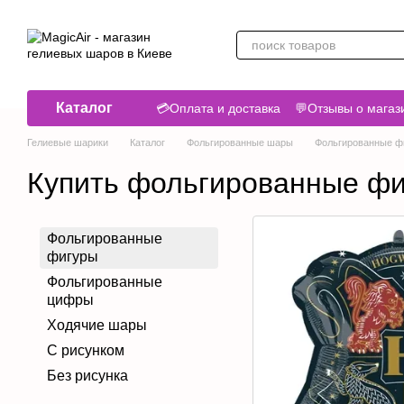
Перейти к основному контенту
Каталог
💳Оплата и доставка
💬Отзывы о магаз
Гелиевые шарики
Каталог
Фольгированные шары
Фольгированные ф
Купить фольгированные фи
Фольгированные
фигуры
Фольгированные
цифры
Ходячие шары
С рисунком
Без рисунка