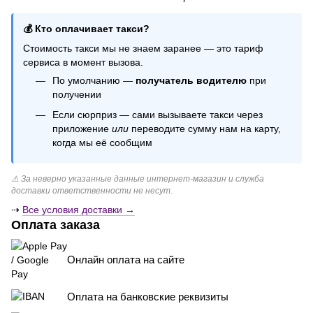
Шарики в коробке
💰 Кто оплачивает такси?
Хлопушка
Стоимость такси мы не знаем заранее — это тариф
Шарики на выписку из роддома
сервиса в момент вызова.
Шторка из дождика
По умолчанию —
получатель водителю
при
Свечи на торт купить
получении
Праздничная одноразовая посуда
Если сюрприз — сами вызываете такси через
приложение
или
переводите сумму нам на карту,
когда мы её сообщим
⚠ За неверно указанные данные интернет-магазин и служба
доставки ответственности не несут.
⇢
Все условия доставки →
Оплата заказа
Онлайн оплата на сайте
Оплата на банковские реквизиты