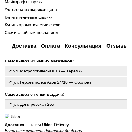
Майнкрафт шарики
Ma
Фотозона из шариков цена
Ла
Купить гелиевые шарики
ш
Купить ароматические свечи
Фо
Свечи с тайным посланием
ге
Купить шарики сердечки
Го
Доставка
Оплата
Консультация
Отзывы
де
Шары цифры
То
Свечи ручной работы купить
Самовывоз из наших магазинов:
Св
Свечи для дома
Заказать шарики на день рождения
📍 ул. Метрологическая 13 — Теремки
Гелиевые шарики для девочки
📍 ул. Героев полка Азов 24/10 — Оболонь
Набор ароматических свечей
Бумажные гирлянды
Самовывоз с точки выдачи:
Колпачки на день рождения
📍 ул. Дегтярёвская 25а
Всё для декора праздника
Восковые свечи купить киев
Купить набор воздушных шариков
Доставка
— такси Uklon Delivery.
Есть возможность доставки до двери.
Фольгированные шары