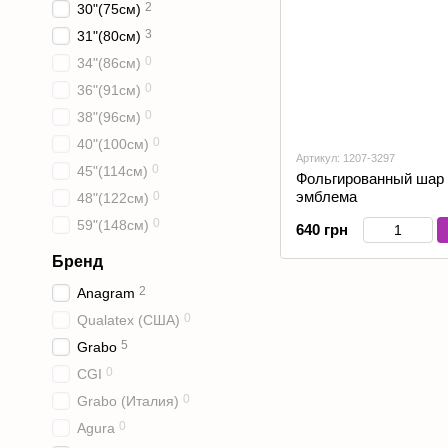
2
30"(75см)
3
31"(80см)
0
34"(86см)
0
36"(91см)
0
38"(96см)
0
40"(100см)
Артикул: 1207-3297
0
45"(114см)
Фольгированный шар
эмблема
0
48"(122см)
0
59"(148см)
640 грн
Бренд
2
Anagram
0
Qualatex (США)
5
Grabo
0
CGI
0
Grabo (Италия)
0
Agura