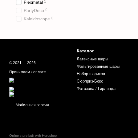
1
Flexmetal
0
PartyDeco
0
Kaleidoscope
Каталог
Латексные шары
© 2021 — 2026
Фольгированные шары
Принимаем к оплате
Набор шариков
Сюрприз-Бокс
Фотозона / Гирлянда
Мобильная версия
Online store built with Horoshop