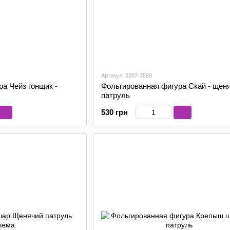
Артикул: 3207-3560
а Чейз гонщик -
Фольгированная фигура Скай - щен
патруль
530 грн