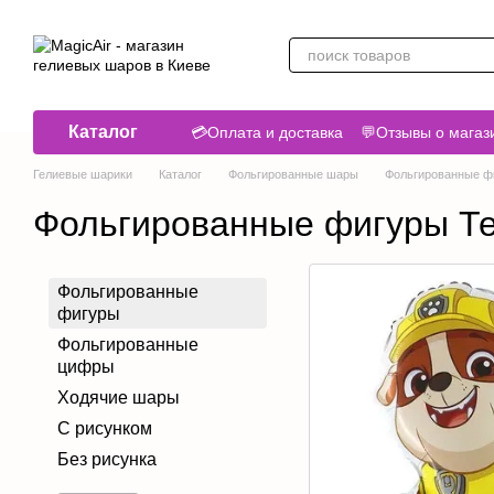
Перейти к основному контенту
Каталог
💳Оплата и доставка
💬Отзывы о магаз
Гелиевые шарики
Каталог
Фольгированные шары
Фольгированные ф
Фольгированные фигуры Те
Фольгированные
фигуры
Фольгированные
цифры
Ходячие шары
С рисунком
Без рисунка