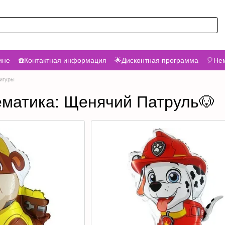
ине
☎️Контактная информация
🌟Дисконтная программа
🎈Нем
игуры
матика: Щенячий Патруль🐶