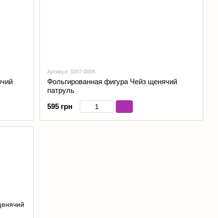
Артикул: 3207-0006
ячий
Фольгированная фигура Чейз щенячий
патруль
595 грн