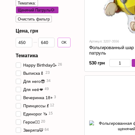
Тематика:
Щенячий Патруль🐶
Очистить фильтр
Цена, грн
От Цена, грн
До Цена, грн
Артикул: 3207-3556
OK
Фольгированный шар
патруль
Тематика
530 грн
26
Happy Birthday🥳
23
Выписка🍼
34
Для него😎
49
Для неё💋
3
Вечеринка 18+
12
Принцессы 💃
15
Единорог 🦄
20
Герои🦸‍♂️
64
Зверята🐯