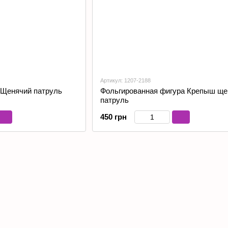
Артикул: 1207-2188
 Щенячий патруль
Фольгированная фигура Крепыш ще
патруль
450 грн