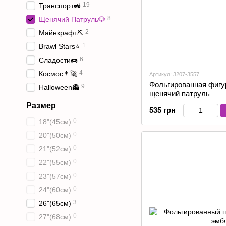
19
Транспорт🚜
8
Щенячий Патруль🐶
2
Майнкрафт⛏️
1
Brawl Stars⭐️
6
Сладости🍩
4
Космос👨‍🚀
Артикул: 3207-3557
Фольгированная фигур
9
Halloween👻
щенячий патруль
Размер
535 грн
0
18"(45см)
0
20"(50см)
0
21"(52см)
0
22"(55см)
0
23"(57см)
0
24"(60см)
3
26"(65см)
0
27"(68см)