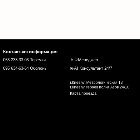
Контактная информация
063 233-33-03 Теремки
👨‍💻Менеджер
095 634-63-64 Оболонь
💫AI Консультант 24/7
г.Киев ул.Метрологическая 13
г.Киев ул.героев полка Азов 24/10
Карта проезда