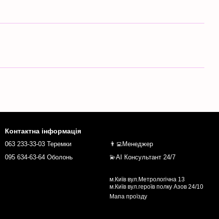
Контактна інформація
063 233-33-03 Теремки
👨‍💻Менеджер
095 634-63-64 Оболонь
💫AI Консультант 24/7
м.Київ вул.Метрологічна 13
м.Київ вул.героїв полку Азов 24/10
Мапа проїзду