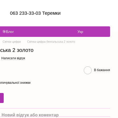
063 233-33-03 Теремки
🎯Блог
Укр
Свічки цифри
Свічка-цифра бенгальська 2 золото
ська 2 золото
Написати відгук
В бажання
опичувальної знижки
Новий відгук або коментар