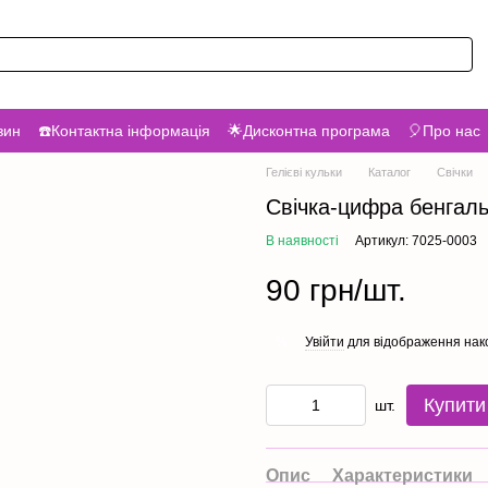
зин
☎️Контактна інформація
🌟Дисконтна програма
🎈Про нас
Гелієві кульки
Каталог
Свічки
Свічка-цифра бенгаль
В наявності
Артикул: 7025-0003
90 грн/шт.
Увійти
для відображення нак
%
Купити
шт.
Опис
Характеристики