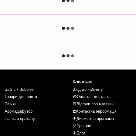
Клієнтам
Баблс / Bubbles
Вхід до кабінету
Товари для свята
💳Оплата і доставка
Свічки
💬Відгуки про магазин
Аромадифузор
☎️Контактна інформація
Напис з оракалу
🌟Дисконтна програма
🎈Про нас
🎯Блог