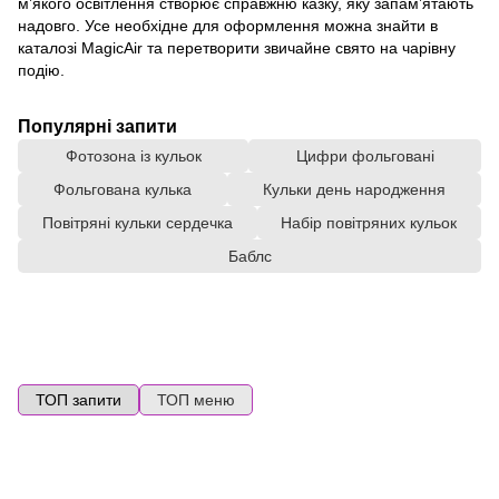
м’якого освітлення створює справжню казку, яку запам’ятають
надовго. Усе необхідне для оформлення можна знайти в
каталозі MagicAir та перетворити звичайне свято на чарівну
подію.
Популярні запити
Фотозона із кульок
Цифри фольговані
Фольгована кулька
Кульки день народження
Повітряні кульки сердечка
Набір повітряних кульок
Баблс
ТОП запити
ТОП меню