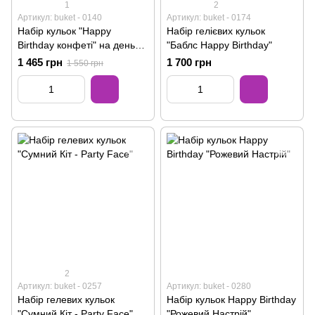
1
2
Артикул: buket - 0140
Артикул: buket - 0174
Набір кульок "Happy
Набір гелієвих кульок
Birthday конфеті" на день
"Баблс Happy Birthday"
народження
1 465 грн
1 700 грн
1 550 грн
2
Артикул: buket - 0257
Артикул: buket - 0280
Набір гелевих кульок
Набір кульок Happy Birthday
"Сумний Кіт - Party Face"
"Рожевий Настрій"