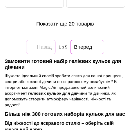
Показати ще 20 товарів
Назад
Вперед
1
з 5
Замовити готовий набір гелієвих кульок для
дівчини
Шукаєте ідеальний спосіб зробити свято для вашої принцеси,
сестри або коханої дівчини по-справжньому незабутнім? В
інтернет-магазині Magic Air представлений величезний
асортимент
гелієвих кульок для дівчини
та дівчинки, які
допоможуть створити атмосферу чарівності, ніжності та
радості!
Більш ніж 300 готових наборів кульок для вас
Від ніжності до яскравого стилю – оберіть свій
ідеальний набір