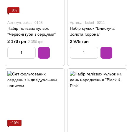
−8%
Артикул: buket - 0198
Артикул: buket - 0211
Набір гелієвих кульок
Набір кульок "Блискуча
"Червоні губи з серцями"
Золота Корона"
2 170 грн
2 975 грн
2 350 грн
−10%