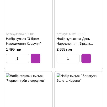
Артикул: buket - 0185
Артикул: buket - 0196
Набір кульок "З Днем
Набір кульок на День
Народження Красуня"
Народження - Зірка з
написом
1 495 грн
2 585 грн