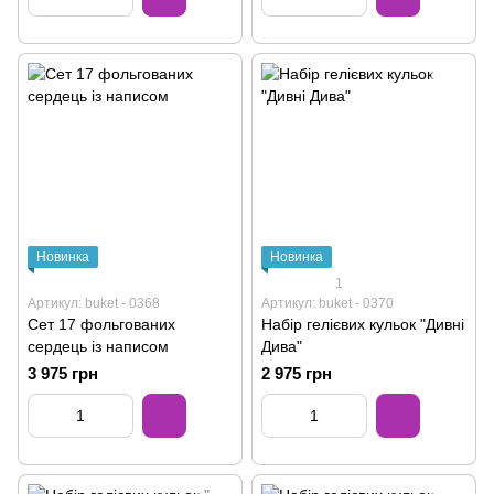
Новинка
Новинка
1
Артикул: buket - 0368
Артикул: buket - 0370
Сет 17 фольгованих
Набір гелієвих кульок "Дивні
сердець із написом
Дива"
3 975 грн
2 975 грн