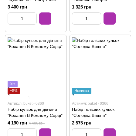
3 400 грн
1 325 грн
Хіт
−5%
Новинка
1
Артикул: buket - 0360
Артикул: buket - 0366
Набір кульок для дівчини
Набір гелієвих кульок
"Кохання В Кожному Серці"
"Солодка Вишня"
4 190 грн
2 575 грн
4 400 грн