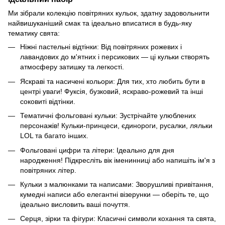
Ми зібрали колекцію повітряних кульок, здатну задовольнити
найвишуканіший смак та ідеально вписатися в будь-яку
тематику свята:
Ніжні пастельні відтінки: Від повітряних рожевих і
лавандових до м'ятних і персикових — ці кульки створять
атмосферу затишку та легкості.
Яскраві та насичені кольори: Для тих, хто любить бути в
центрі уваги! Фуксія, бузковий, яскраво-рожевий та інші
соковиті відтінки.
Тематичні фольговані кульки: Зустрічайте улюблених
персонажів! Кульки-принцеси, єдинороги, русалки, ляльки
LOL та багато інших.
Фольговані цифри та літери: Ідеально для дня
народження! Підкресліть вік іменинниці або напишіть ім'я з
повітряних літер.
Кульки з малюнками та написами: Зворушливі привітання,
кумедні написи або елегантні візерунки — оберіть те, що
ідеально висловить ваші почуття.
Серця, зірки та фігури: Класичні символи кохання та свята,