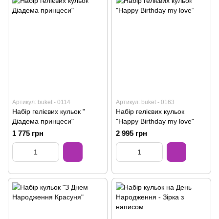
Артикул: buket - 0114
Артикул: buket - 0163
Набір гелієвих кульок "
Набір гелієвих кульок
Діадема принцеси"
"Happy Birthday my love"
1 775 грн
2 995 грн