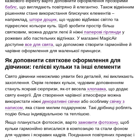
казкового ефекту варто доповнити оформлення прозорими
баблс
, що виглядають повітряно й елегантно. Також відмінним
рішенням стане використання блискучих елементів –
наприклад,
штори дощик
, що чудово відбиває світло та
підкреслює кольори куль. Щоб зробити простір більш
святковим, можна додати легкі й ніжні
паперові гірлянди
у
рожевих або пастельних відтінках. У магазині MagicAir
доступне
все для свята
, що допоможе створити гармонійне й
чарівне оформлення для маленької принцеси.
Як доповнити святкове оформлення для
дівчинки: гелієві кульки та інші елементи
Свято дівчинки неможливо уявити без деталей, які викликають
захоплення. Окрім гелевих кульок, чудовим доповненням
стануть яскраві сюрпризи, як-от весела
хлопавка
, що додає
святу енергії. Для створення чарівної атмосфери можна
використати ніжні
декоративні свічки
або особливу
свічку з
написом
, яка стане милим подарунком. Такі дрібниці роблять
подію більш індивідуальною та теплішою.
Якщо планується фотосесія, варто
замовити фотозону
, щоб
кульки гармонійно вписалися в композицію та стали фоном
для чудових і яскравих кадрів. Поєднання повітряних прикрас і