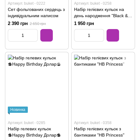
Артикул: buket - 0222
Артикул: buket - 0258
Сет фольгованих сердець з
Набір гелієвих кульок на
індивідуальним написом
день народження "Black &
Pink"
2 390 грн
1 950 грн
2 650 грн
Новинка
Артикул: buket - 0285
Артикул: buket - 0358
Набір гелевих кульок
Набір гелієвих кульок з
💲️Happy Birthday Долар💲️
бантиками "HB Princess"