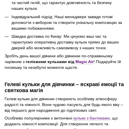
та чистий гелій, що гарантує довговічність та безпеку
наших кульок.
Індивідуальний підхід: Наші менеджери завжди готові
допомогти з вибором та створити унікальну композицію за
вашими побажаннями.
Швидка доставка по Києву: Ми цінуємо ваш час та
гарантуємо оперативну доставку кульок прямо до ваших
дверей або можливість самовивозу з наших точок.
Зробіть день вашої дівчини або дівчинки по-справжньому
чарівним з
гелієвими кульками від
Magic Air
! Подаруйте їй
посмішку та незабутні моменти щастя.
Гелеві кульки для дівчинки – яскраві емоції та
святкова магія
Гелеві кульки для дівчинки створюють особливу атмосферу
радості та ніжності. Вони чудово пасують для будь-якого віку –
від першого дня народження до підліткових свят.
Особливо популярними є витончені
кульки з бантиками
, що
додають ніжності композиції. Для створення легкого та