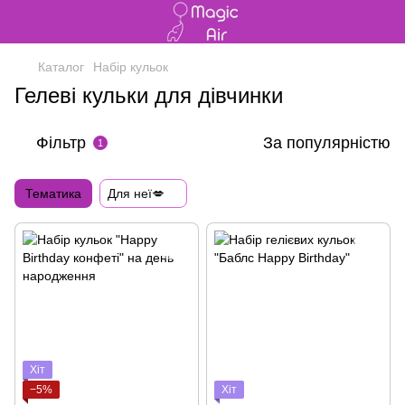
Каталог
Набір кульок
Гелеві кульки для дівчинки
Фільтр
За популярністю
1
Тематика
Для неї💋
Хіт
−5%
Хіт