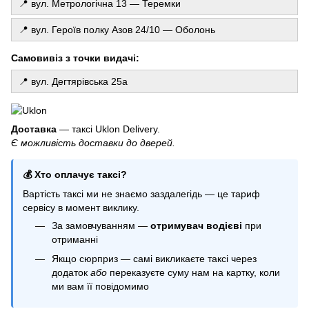
Купити латексні кульки
📍 вул. Метрологічна 13 — Теремки
Прозорі кульки з конфеті
📍 вул. Героїв полку Азов 24/10 — Оболонь
Свічка купити київ
Свічки цифри на торт
Самовивіз з точки видачі:
📍 вул. Дегтярівська 25а
Доставка
— таксі Uklon Delivery.
Є можливість доставки до дверей.
💰 Хто оплачує таксі?
Вартість таксі ми не знаємо заздалегідь — це тариф
сервісу в момент виклику.
За замовчуванням —
отримувач водієві
при
отриманні
Якщо сюрприз — самі викликаєте таксі через
додаток
або
переказуєте суму нам на картку, коли
ми вам її повідомимо