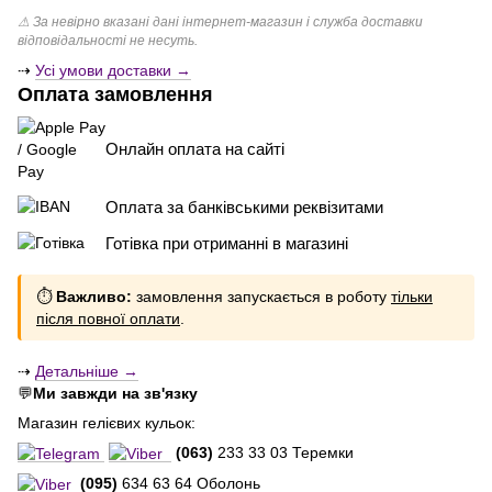
⚠ За невірно вказані дані інтернет-магазин і служба доставки
відповідальності не несуть.
⇢
Усі умови доставки →
Оплата замовлення
Онлайн оплата на сайті
Оплата за банківськими реквізитами
Готівка при отриманні в магазині
⏱
Важливо:
замовлення запускається в роботу
тільки
після повної оплати
.
⇢
Детальніше →
💬
Ми завжди на зв'язку
Магазин гелієвих кульок:
(063)
233 33 03 Теремки
(095)
634 63 64 Оболонь