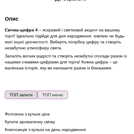
Опис
Свічка-цифра 4
– яскравий і святковий акцент на вашому
торті! Ідеально підійде для дня народження, ювілею чи будь-
якої іншої урочистості. Виберіть потрібну цифру та створіть
незабутню атмосферу свята.
Запаліть вогник радості та створіть незабутні спогади разом із
нашими счкавіми-цифрами для торта! Кожна цифра – це
маленька історія, яку ви напишете разом із близькими.
ТОП запити
ТОП меню
Фотозона з кульок ціна
По
ге
Купити ароматичну свічку
Ma
Композиція з кульок на день народження
Ла