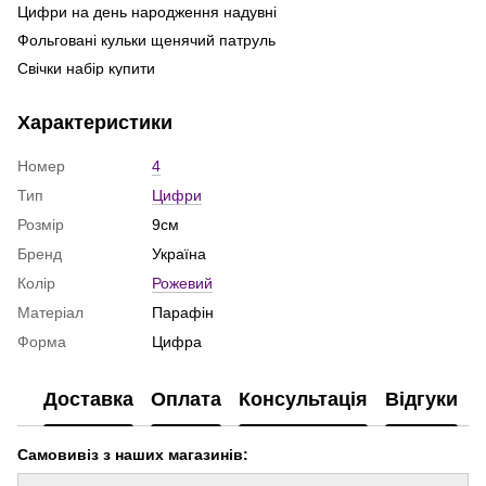
Цифри на день народження надувні
Фо
Фольговані кульки щенячий патруль
ку
Свічки набір купити
Го
Гелеві кульки київ ціна
де
Характеристики
Набір кульок
То
Все для оформлення свята
Св
Номер
4
Дощик для фотозони купити
Тип
Цифри
Свічки ручної роботи купити
Розмір
9см
Ковпак на день народження
Бренд
Україна
Хлопавка святкова
Колір
Рожевий
Свічки з таємним написом
Матеріал
Парафін
Свічки купити
Форма
Цифра
Свічки феєрверки
Кулька баблс
Доставка
Оплата
Консультація
Відгуки
Гелеві кульки оболонь
Кулька фольгована
Самовивіз з наших магазинів:
Купити свічки на торт