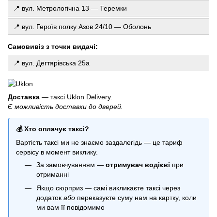
Купити дощик для фотозони
📍 вул. Метрологічна 13 — Теремки
Прозорі кульки з конфеті
📍 вул. Героїв полку Азов 24/10 — Оболонь
Надувні кульки купити
Воскові свічки купити київ
Самовивіз з точки видачі:
Набір ароматичних свічок
📍 вул. Дегтярівська 25а
Кульки до дня народження
Замовити фотозону
Декоративні свічки ручної роботи
Доставка
— таксі Uklon Delivery.
Є можливість доставки до дверей.
Гелеві кульки оболонь
Кульки агат
💰 Хто оплачує таксі?
Кульки щенячий патруль
Вартість таксі ми не знаємо заздалегідь — це тариф
Гендер кулька
сервісу в момент виклику.
Гелеві кульки для дівчинки
За замовчуванням —
отримувач водієві
при
Латексні кульки
отриманні
Якщо сюрприз — самі викликаєте таксі через
додаток
або
переказуєте суму нам на картку, коли
ми вам її повідомимо