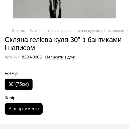
Каталог
Латексні гелієві кульки
Гелієві кульки з бантиками
Скляна гелієва куля 30" з бантиками
і написом
Артикул:
8200-0005
Написати відгук
Розмір
30"(75см)
Колір
В асортименті