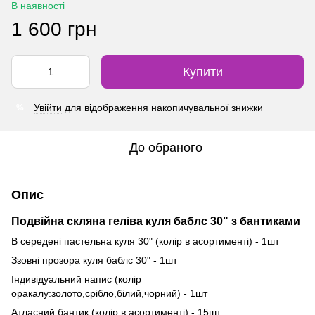
В наявності
1 600 грн
Купити
Увійти
для відображення накопичувальної знижки
%
До обраного
Опис
Подвійна скляна геліва куля баблс 30" з бантиками
В середені пастельна куля 30" (колір в асортименті) - 1шт
Ззовні прозора куля баблс 30" - 1шт
Індивідуальний напис (колір
оракалу:золото,срібло,білий,чорний) - 1шт
Атласний бантик (колір в асортименті) - 15шт