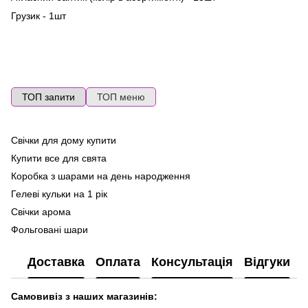
Грузик - 1шт
ТОП запити
ТОП меню
Свічки для дому купити
По
ге
Купити все для свята
Ma
Коробка з шарами на день народження
Ла
Гелеві кульки на 1 рік
Фо
Свічки арома
ку
Фольговані шари
Го
Баблс
де
Доставка
Оплата
Консультація
Відгуки
Ковпаки на день народження
То
Шари цифри
Св
Самовивіз з наших магазинів:
Набір кульок