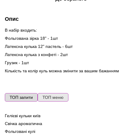
Опис
В набір входить:
Фольгована зірка 18" - 1шт
Латексна кулька 12" пастель - 6шт
Латексна кулька з конфеті - 2шт
Грузик - 1шт
Кількість та колір куль можна змінити за вашим бажанням
ТОП запити
ТОП меню
Гелієві кульки київ
По
ге
Свічка ароматична
Ma
Фольговані кулі