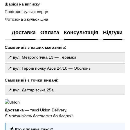
Ла
Шаріки на виписку
Фо
Повітряні кульки серце
ку
Фотозона з кульок ціна
Го
Купити цифри з фольги
де
Доставка
Оплата
Консультація
Відгуки
Ковпачки на день народження купити
То
Свічки замовити
Св
Самовивіз з наших магазинів:
Кульки на день народження
Хлопавка купити
📍 вул. Метрологічна 13 — Теремки
Набір ароматичних свічок
📍 вул. Героїв полку Азов 24/10 — Оболонь
Набір повітряних кульок
Купити дощик для фотозони
Самовивіз з точки видачі:
Свічки на торті
📍 вул. Дегтярівська 25а
Товари для свят
Свічка з таємним написом
Гірлянди з паперу
Доставка
— таксі Uklon Delivery.
Є можливість доставки до дверей.
Гелеві кульки для дівчинки
Повітряні кульки щенячий патруль
💰 Хто оплачує таксі?