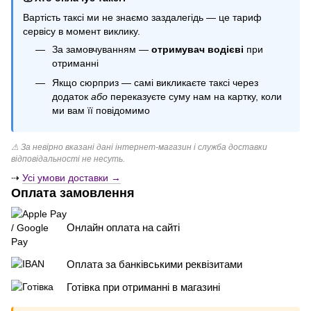
Купити свічки ручної роботи
Вартість таксі ми не знаємо заздалегідь — це тариф
Гелеві кульки оболонь
сервісу в момент виклику.
Повітряні кульки з бантиками
За замовчуванням —
отримувач водієві
при
Майнкрафт кульки
отриманні
Якщо сюрприз — самі викликаєте таксі через
додаток
або
переказуєте суму нам на картку, коли
ми вам її повідомимо
⚠ За невірно вказані дані інтернет-магазин і служба доставки
відповідальності не несуть.
⇢
Усі умови доставки →
Оплата замовлення
Онлайн оплата на сайті
Оплата за банківськими реквізитами
Готівка при отриманні в магазині