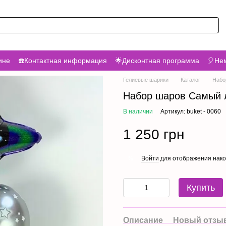
ине
☎️Контактная информация
🌟Дисконтная программа
🎈Нем
Гелиевые шарики
Каталог
Набо
Набор шаров Самый 
В наличии
Артикул: buket - 0060
1 250 грн
Войти
для отображения нако
%
Купить
Описание
Новый отзыв