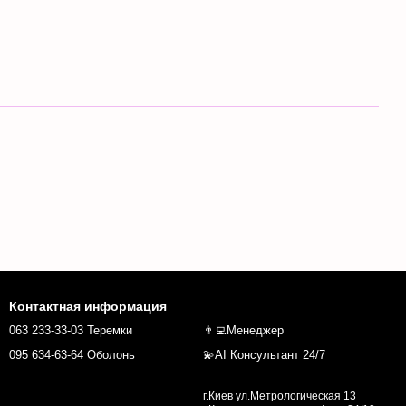
Контактная информация
063 233-33-03 Теремки
👨‍💻Менеджер
095 634-63-64 Оболонь
💫AI Консультант 24/7
г.Киев ул.Метрологическая 13