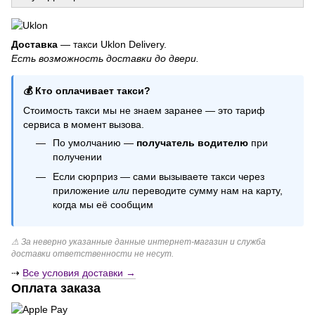
Шарики на выписку
Праздничная одноразовая посуда
Хлопушка
Доставка
— такси Uklon Delivery.
Есть возможность доставки до двери.
Восковые свечи купить киев
Свечи с запахом
💰 Кто оплачивает такси?
Латексные шарики
Стоимость такси мы не знаем заранее — это тариф
Шарики из фольги
сервиса в момент вызова.
Свечи с тайным посланием
По умолчанию —
получатель водителю
при
Шарики для мужчин
получении
Если сюрприз — сами вызываете такси через
приложение
или
переводите сумму нам на карту,
когда мы её сообщим
⚠ За неверно указанные данные интернет-магазин и служба
доставки ответственности не несут.
⇢
Все условия доставки →
Оплата заказа