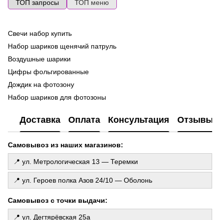
ТОП запросы
ТОП меню
Свечи набор купить
Во
ге
Набор шариков щенячий патруль
Ma
Воздушные шарики
Ла
Цифры фольгированные
ш
Дождик на фотозону
Фо
Набор шариков для фотозоны
ге
Декоративные восковые свечи
Го
Доставка
Оплата
Консультация
Отзывы
де
Свеча на торт
То
Воздушные шарики сердечки
Самовывоз из наших магазинов:
Св
Коробка с шарами на день рождения
Гелиевые шарики оболонь
📍 ул. Метрологическая 13 — Теремки
Фотозона шарики
📍 ул. Героев полка Азов 24/10 — Оболонь
Свечи
Цифры на торт
Самовывоз с точки выдачи:
Всё для праздника интернет магазин
📍 ул. Дегтярёвская 25а