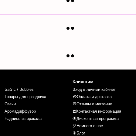
Клиентам
Баблс / Bubbles
Вход в личный кабинет
Товары для праздника
💳Оплата и доставка
Свечи
💬Отзывы о магазине
Аромадиффузор
☎️Контактная информация
Надпись из оракала
🌟Дисконтная программа
🎈Немного о нас
🎯Блог