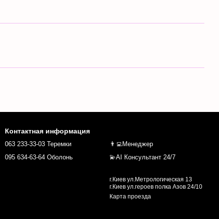
Контактная информация
063 233-33-03 Теремки
👨‍💻Менеджер
095 634-63-64 Оболонь
💫AI Консультант 24/7
г.Киев ул.Метрологическая 13
г.Киев ул.героев полка Азов 24/10
Карта проезда