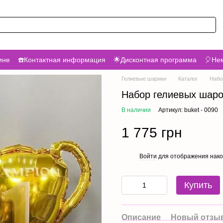
ине
☎️Контактная информация
🌟Дисконтная программа
🎈Нем
Гелиевые шарики
Каталог
Набо
Набор гелиевых шаро
В наличии
Артикул: buket - 0090
1 775 грн
Войти
для отображения нако
%
Купить
Описание
Новый отзыв