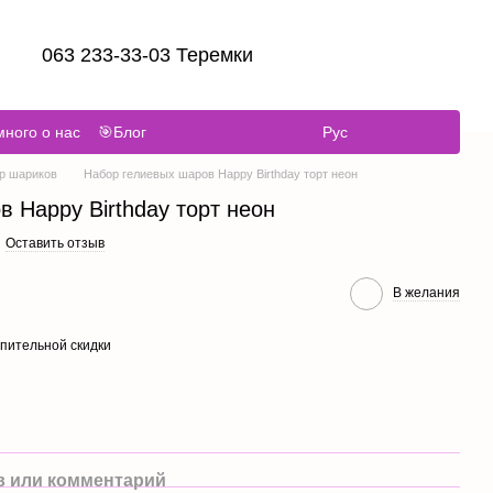
063 233-33-03 Теремки
ного о нас
🎯Блог
Рус
р шариков
Набор гелиевых шаров Happy Birthday торт неон
 Happy Birthday торт неон
Оставить отзыв
В желания
пительной скидки
 или комментарий