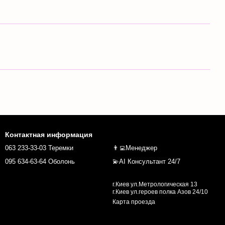
Контактная информация
063 233-33-03 Теремки
👨‍💻Менеджер
095 634-63-64 Оболонь
💫AI Консультант 24/7
г.Киев ул.Метрологическая 13
г.Киев ул.героев полка Азов 24/10
Карта проезда