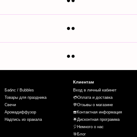
Клиентам
Баблс / Bubbles
Вход в личный кабинет
Товары для праздника
💳Оплата и доставка
Свечи
💬Отзывы о магазине
Аромадиффузор
☎️Контактная информация
Надпись из оракала
🌟Дисконтная программа
🎈Немного о нас
🎯Блог