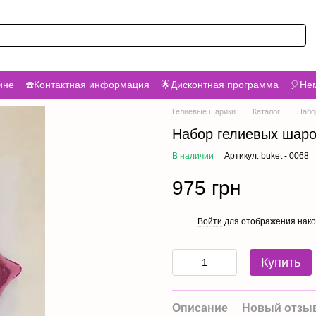
ине
☎️Контактная информация
🌟Дисконтная программа
🎈Нем
Гелиевые шарики
Каталог
Набо
Набор гелиевых шаров
В наличии
Артикул: buket - 0068
975 грн
Войти
для отображения нако
%
Купить
Описание
Новый отзыв