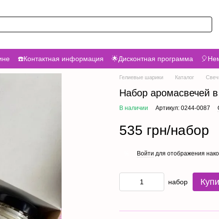
ине
☎️Контактная информация
🌟Дисконтная программа
🎈Нем
Гелиевые шарики
Каталог
Свеч
Набор аромасвечей в
В наличии
Артикул: 0244-0087
535 грн/набор
Войти
для отображения нако
%
Купи
набор