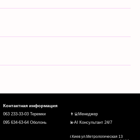
Контактная информация
063 233-33-03 Теремки
👨‍💻Менеджер
095 634-63-64 Оболонь
💫AI Консультант 24/7
г.Киев ул.Метрологическая 13