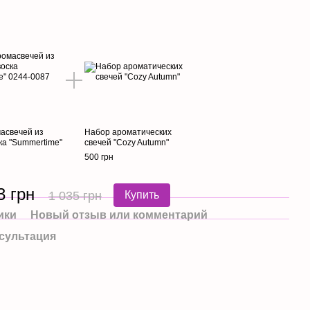
асвечей из
Набор ароматических
ка "Summertime"
свечей "Cozy Autumn"
500 грн
3 грн
1 035 грн
Купить
ики
Новый отзыв или комментарий
сультация