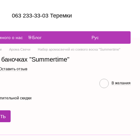
063 233-33-03 Теремки
ного о нас
🎯Блог
Рус
и
Арома Свечи
Набор аромасвечей из соевого воска "Summertime"
 баночках "Summertime"
Оставить отзыв
В желания
пительной скидки
ть