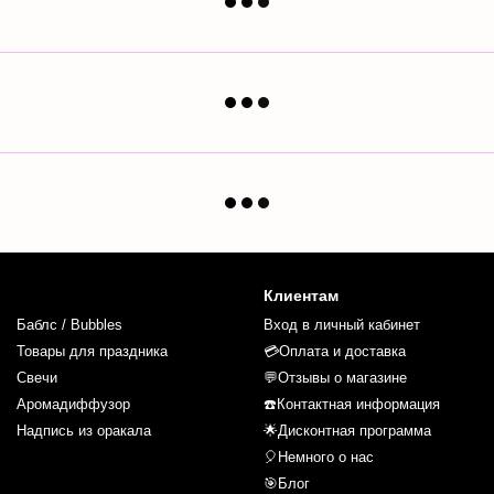
Клиентам
Баблс / Bubbles
Вход в личный кабинет
Товары для праздника
💳Оплата и доставка
Свечи
💬Отзывы о магазине
Аромадиффузор
☎️Контактная информация
Надпись из оракала
🌟Дисконтная программа
🎈Немного о нас
🎯Блог