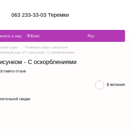
063 233-33-03 Теремки
ного о нас
🎯Блог
Рус
ксные шары
Гелиевые шары с рисунком
Гелиевый шар 12" с рисунком - С оскорблениями
рисунком - С оскорблениями
Оставить отзыв
В желания
пительной скидки