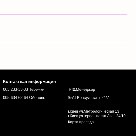
Контактная информация
063 233-33-03 Теремки
👨‍💻Менеджер
095 634-63-64 Оболонь
💫AI Консультант 24/7
г.Киев ул.Метрологическая 13
г.Киев ул.героев полка Азов 24/10
Карта проезда