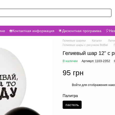
ине
☎️Контактная информация
🌟Дисконтная программа
🎈Нем
Гелиевые шарики
Каталог
Лате
Гелиевые шары с рисунком BelBal
Гелиевый шар 12" с 
В наличии
Артикул: 1103-2352
95 грн
Войти
для отображения нако
%
Палитра
пастель