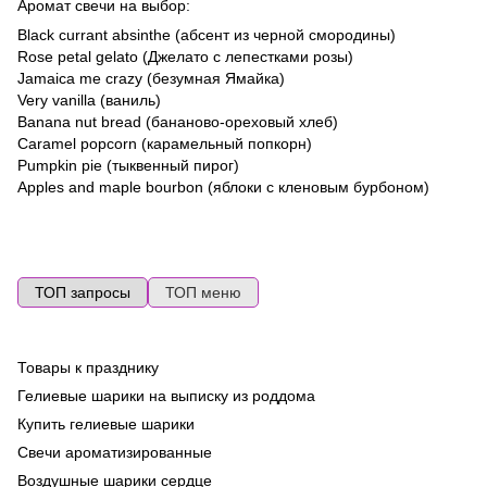
Аромат свечи на выбор:
Black currant absinthe (абсент из черной смородины)
Rose petal gelato (Джелато с лепестками розы)
Jamaica me crazy (безумная Ямайка)
Very vanilla (ваниль)
Banana nut bread (бананово-ореховый хлеб)
Caramel popcorn (карамельный попкорн)
Pumpkin pie (тыквенный пирог)
Apples and maple bourbon (яблоки с кленовым бурбоном)
ТОП запросы
ТОП меню
Товары к празднику
Во
ге
Гелиевые шарики на выписку из роддома
Ma
Купить гелиевые шарики
Ла
Свечи ароматизированные
ш
Воздушные шарики сердце