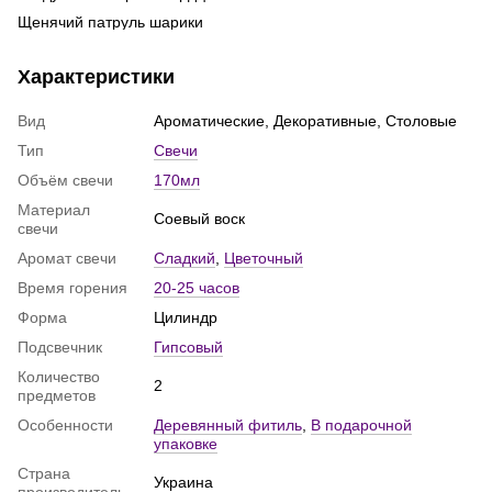
Фо
Щенячий патруль шарики
ге
Коробка сюрприз с шариками
Го
Характеристики
де
Купить фотозону
То
Шарики агат
Вид
Ароматические, Декоративные, Столовые
Св
Колпачки на день рождения
Тип
Свечи
Гелиевые шарики для девочки
Объём свечи
170мл
Набор шариков для фотозоны
Материал
Соевый воск
Свечи подарочные
свечи
Гелиевые шарики цифры
Аромат свечи
Сладкий
,
Цветочный
Свечи для торта
Время горения
20-25 часов
Фольгированный шарик
Форма
Цилиндр
Свечи ручной работы
Подсвечник
Гипсовый
Наборы воздушных шариков
Количество
2
Гелиевые шарики с конфетти
предметов
Шарик гендер пати
Особенности
Деревянный фитиль
,
В подарочной
упаковке
Шарик баблс
Страна
Купить свечу
Украина