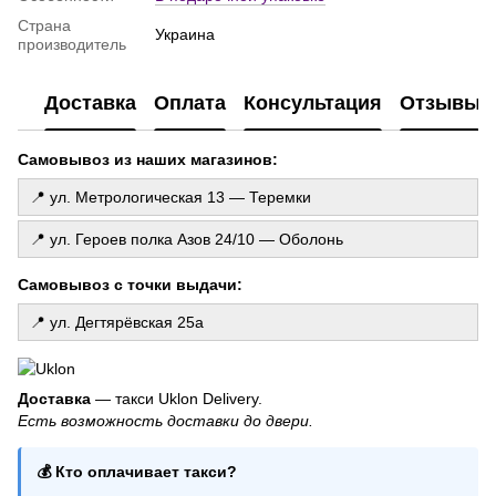
Купить свечи ручной работы
Страна
Украина
производитель
Свечи декоративные
Гелиевые шарики на выписку из роддома
Доставка
Оплата
Консультация
Отзывы
Прозрачные шарики с конфетти
Гендер шарик
Самовывоз из наших магазинов:
📍 ул. Метрологическая 13 — Теремки
📍 ул. Героев полка Азов 24/10 — Оболонь
Самовывоз с точки выдачи:
📍 ул. Дегтярёвская 25а
Доставка
— такси Uklon Delivery.
Есть возможность доставки до двери.
💰 Кто оплачивает такси?