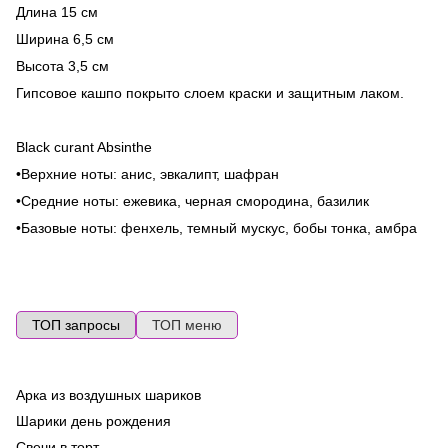
Длина 15 см
Ширина 6,5 см
Высота 3,5 см
Гипсовое кашпо покрыто слоем краски и защитным лаком.
Black curant Absinthe
•Верхние ноты: анис, эвкалипт, шафран
•Средние ноты: ежевика, черная смородина, базилик
•Базовые ноты: фенхель, темный мускус, бобы тонка, амбра
ТОП запросы
ТОП меню
Арка из воздушных шариков
Во
ге
Шарики день рождения
Ma
Свечи в торт