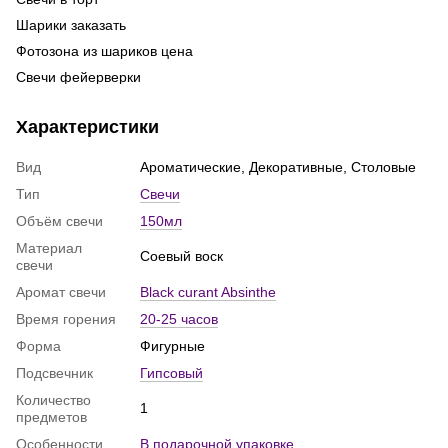
Ла
Шарики заказать
ш
Фотозона из шариков цена
Фо
Свечи фейерверки
ге
Колпачки на день рождения
Го
Характеристики
де
Дождик на фотозону
То
Гелиевые цифры
Вид
Ароматические, Декоративные, Столовые
Св
Воздушные шарики набор
Тип
Свечи
Бумажная гирлянда
Объём свечи
150мл
Свеча с надписью
Материал
Соевый воск
Всё для праздника купить
свечи
Шарики щенячий патруль
Аромат свечи
Black curant Absinthe
Баблс
Время горения
20-25 часов
Фольгированные шарики
Форма
Фигурные
Майнкрафт шарики
Подсвечник
Гипсовый
Коробка с шариками
Количество
1
Шарики в виде сердца
предметов
Купить свечу ароматическую
Особенности
В подарочной упаковке