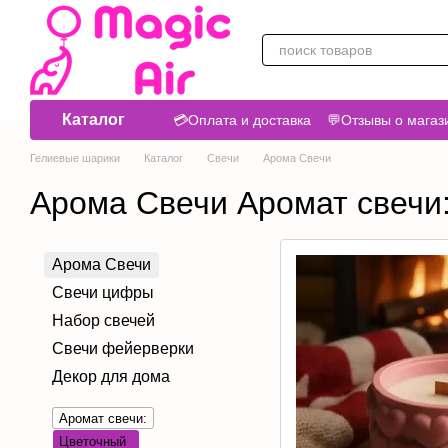
Перейти к основному контенту
Каталог
💳Оплата и доставка
💬Отзывы о магаз
Гелиевые шарики
Каталог
Свечи
Арома Свечи
Арома Свечи Аромат свечи
Арома Свечи
Свечи цифры
Набор свечей
Свечи фейерверки
Декор для дома
Аромат свечи:
Цветочный