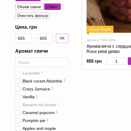
Объём свечи:
170мл
Очистить фильтр
Цена, грн
Hand Made
От Цена, грн
До Цена, грн
OK
Артикул: 7865-0004
Аромасвеча с сердцам
Аромат свечи
Rose petal gelato
655 грн
0
Lavender
1
Black curant Absinthe
1
Crazy Jamaica
1
Vanilla
0
Banana nut bread
1
Caramel popcorn
1
Pumpkin pie
Apples and maple