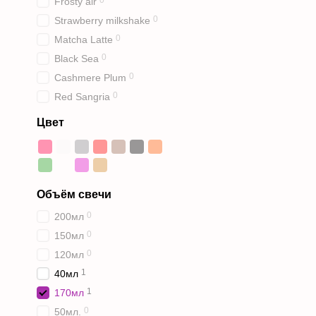
0
Frosty air
0
Strawberry milkshake
0
Matcha Latte
0
Black Sea
0
Cashmere Plum
0
Red Sangria
Цвет
Объём свечи
0
200мл
0
150мл
0
120мл
1
40мл
1
170мл
0
50мл.