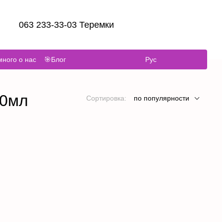
063 233-33-03 Теремки
ного о нас
🎯Блог
Рус
70мл
Сортировка:
по популярности