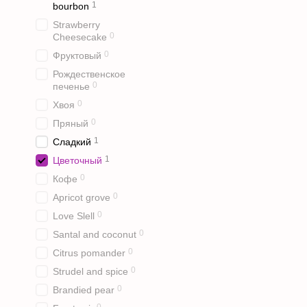
1
bourbon
Strawberry
0
Cheesecake
0
Фруктовый
Рождественское
0
печенье
0
Хвоя
0
Пряный
1
Сладкий
1
Цветочный
0
Кофе
0
Apricot grove
0
Love Slell
0
Santal and coconut
0
Citrus pomander
0
Strudel and spice
0
Brandied pear