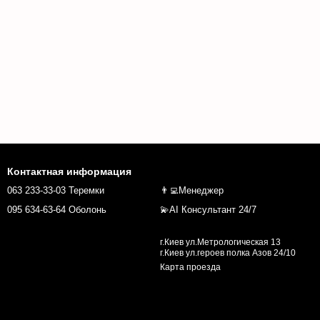
Контактная информация
063 233-33-03 Теремки
👨‍💻Менеджер
095 634-63-64 Оболонь
💫AI Консультант 24/7
г.Киев ул.Метрологическая 13
г.Киев ул.героев полка Азов 24/10
Карта проезда