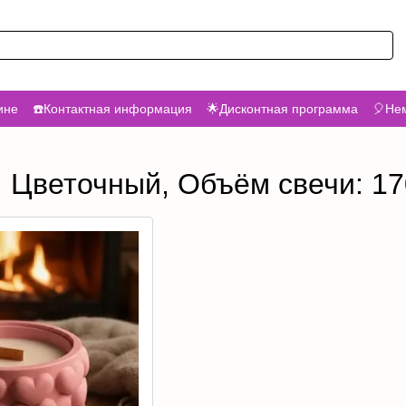
ине
☎️Контактная информация
🌟Дисконтная программа
🎈Нем
: Цветочный, Объём свечи: 1