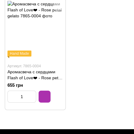
Hand Made
Артикул: 7865-0004
Аромасвеча с сердцами
Flash of Love❤️ - Rose petal
gelato
655 грн