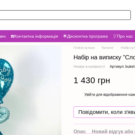
зин
☎️Контактна інформація
🌟Дисконтна програма
🎈Про нас
Гелієві кульки
Каталог
Набір ку
Набір на виписку "Сл
Немає в наявності
Артикул: buket
1 430 грн
Увійти
для відображення нак
%
Повідомити, коли з'яв
Опис
Новий відгук або