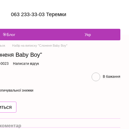
063 233-33-03 Теремки
🎯Блог
Укр
льок
Набір на виписку "Слоненя Baby Boy"
оненя Baby Boy"
-0023
Написати відгук
В бажання
опичувальної знижки
иться
 коментар