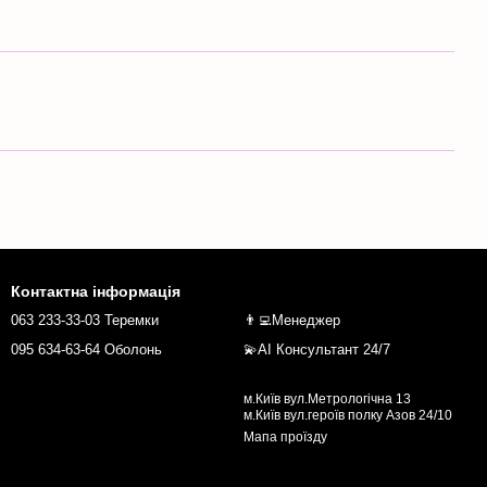
Контактна інформація
063 233-33-03 Теремки
👨‍💻Менеджер
095 634-63-64 Оболонь
💫AI Консультант 24/7
м.Київ вул.Метрологічна 13
м.Київ вул.героїв полку Азов 24/10
Мапа проїзду