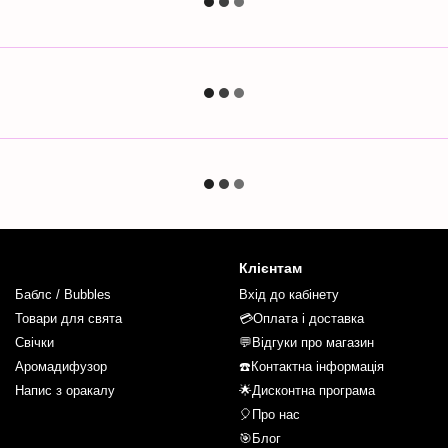
Клієнтам
Баблс / Bubbles
Вхід до кабінету
Товари для свята
💳Оплата і доставка
Свічки
💬Відгуки про магазин
Аромадифузор
☎️Контактна інформація
Напис з оракалу
🌟Дисконтна програма
🎈Про нас
🎯Блог