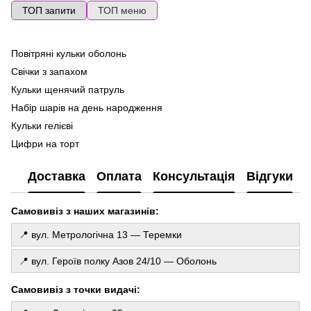
ТОП запити
ТОП меню
Повітряні кульки оболонь
По
ге
Свічки з запахом
Ma
Кульки щенячий патруль
Ла
Набір шарів на день народження
Фо
Кульки гелієві
ку
Цифри на торт
Го
Кулька фольгована
де
Доставка
Оплата
Консультація
Відгуки
Фотозона з шариків
То
Все для декору свята
Св
Самовивіз з наших магазинів:
Шторка з дощику
Свічки з написом
📍 вул. Метрологічна 13 — Теремки
Купити свічку
📍 вул. Героїв полку Азов 24/10 — Оболонь
Шари цифри
Гелеві кульки для дівчинки
Самовивіз з точки видачі:
Свічки для торта