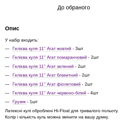
До обраного
Опис
У набір входить:
Гелієва куля 11'' Агат жовтий
- 3шт
Гелієва куля 11'' Агат помаранчовий
- 2шт
Гелієва куля 11'' Агат зелений
- 2шт
Гелієва куля 11'' Агат блакитний
- 2шт
Гелієва куля 11'' Агат фіолетовий
- 2шт
Гелієва куля 11'' Агат червоно-білий
- 4шт
Грузик
- 1шт
Латексні кулі оброблені Hi-Float для тривалого польоту.
Колір і кількість куль можна змінити на вашу думку.