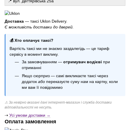
📍 вул. Дегтярівська 25а
Набір арома свічок
Паперові гірлянди
Кульки майнкрафт
Доставка
— таксі Uklon Delivery.
Є можливість доставки до дверей.
Баблс
Набори кульок
💰 Хто оплачує таксі?
Коробки з кульками
Вартість таксі ми не знаємо заздалегідь — це тариф
Купити свічки ручної роботи
сервісу в момент виклику.
Свічки феєрверки
За замовчуванням —
отримувач водієві
при
Повітряні кульки сердечка
отриманні
Якщо сюрприз — самі викликаєте таксі через
додаток
або
переказуєте суму нам на картку, коли
ми вам її повідомимо
⚠ За невірно вказані дані інтернет-магазин і служба доставки
відповідальності не несуть.
⇢
Усі умови доставки →
Оплата замовлення