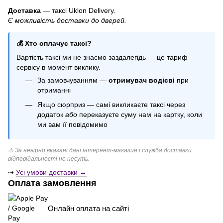
Гелеві кульки на виписку з роддому
Доставка
— таксі Uklon Delivery.
Є можливість доставки до дверей.
Коробка з гелевими шарами
Кульки фольговані
💰 Хто оплачує таксі?
Свічки з написом
Вартість таксі ми не знаємо заздалегідь — це тариф
Кулька гендер паті
сервісу в момент виклику.
Дощик для фотозони купити
За замовчуванням —
отримувач водієві
при
Кулька баблс
отриманні
Якщо сюрприз — самі викликаєте таксі через
додаток
або
переказуєте суму нам на картку, коли
ми вам її повідомимо
⚠ За невірно вказані дані інтернет-магазин і служба доставки
відповідальності не несуть.
⇢
Усі умови доставки →
Оплата замовлення
Онлайн оплата на сайті