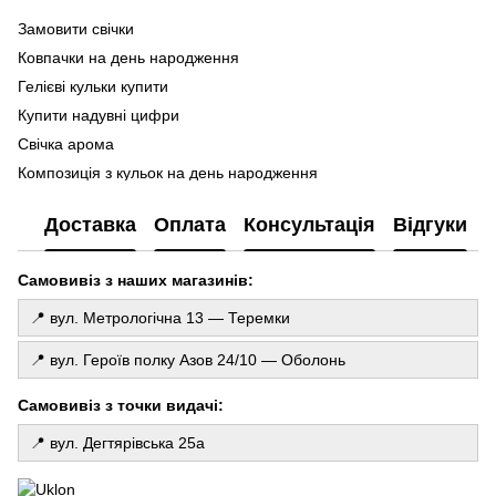
Замовити свічки
По
ге
Ковпачки на день народження
Ma
Гелієві кульки купити
Ла
Купити надувні цифри
Фо
Свічка арома
ку
Композиція з кульок на день народження
Го
Фольговані фігури
де
Доставка
Оплата
Консультація
Відгуки
Фольговані кульки щенячий патруль
То
Кульки агат
Св
Самовивіз з наших магазинів:
Аромасвічки київ
Купити все для свята
📍 вул. Метрологічна 13 — Теремки
Декоративні свічки ручної роботи
📍 вул. Героїв полку Азов 24/10 — Оболонь
Ціна фотозони
Майнкрафт кульки
Самовивіз з точки видачі:
Повітряні кульки сердечка
📍 вул. Дегтярівська 25а
Купити латексні кульки
Свічки на торт купити