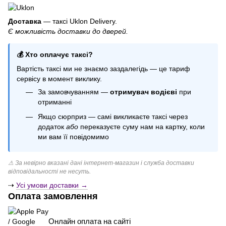
Все для свята купити
Кульки у формі серця
Доставка
— таксі Uklon Delivery.
Є можливість доставки до дверей.
Фольговані кульки щенячий патруль
Ковпак на день народження
💰 Хто оплачує таксі?
Кульки для дівчинки
Вартість таксі ми не знаємо заздалегідь — це тариф
Кульки з бантиками
сервісу в момент виклику.
Купити латексні кульки
За замовчуванням —
отримувач водієві
при
Свічки купити київ
отриманні
Якщо сюрприз — самі викликаєте таксі через
додаток
або
переказуєте суму нам на картку, коли
ми вам її повідомимо
⚠ За невірно вказані дані інтернет-магазин і служба доставки
відповідальності не несуть.
⇢
Усі умови доставки →
Оплата замовлення
Онлайн оплата на сайті