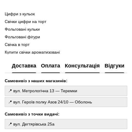
Цифри з кульок
По
ге
Свічки цифри на торт
Ma
Фольговані кульки
Ла
Фольговані фігури
Фо
Свічка в торт
ку
Купити свічки ароматизовані
Го
Купити гелеві кульки київ
де
Доставка
Оплата
Консультація
Відгуки
Гелеві кульки на виписку з роддому
То
Кульки на день народження
Св
Самовивіз з наших магазинів:
Гендер кулька
Дощик на фотозону
📍 вул. Метрологічна 13 — Теремки
Свічки з таємним написом
📍 вул. Героїв полку Азов 24/10 — Оболонь
Свічки ціни
Хлопавка святкова
Самовивіз з точки видачі:
Коробка з гелевими шарами
📍 вул. Дегтярівська 25а
Кульки баблс