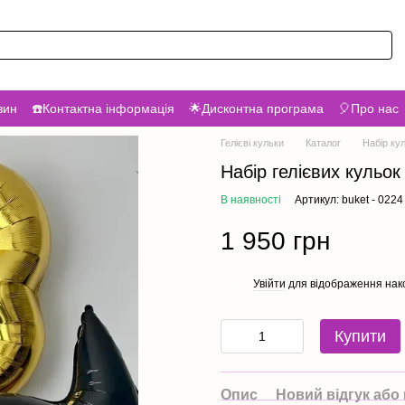
зин
☎️Контактна інформація
🌟Дисконтна програма
🎈Про нас
Гелієві кульки
Каталог
Набір ку
Набір гелієвих кульо
В наявності
Артикул: buket - 0224
1 950 грн
Увійти
для відображення нак
%
Купити
Опис
Новий відгук або