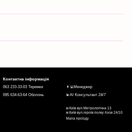
Контактна інформація
063 233-33-03 Теремки
👨‍💻Менеджер
095 634-63-64 Оболонь
💫AI Консультант 24/7
м.Київ вул.Метрологічна 13
м.Київ вул.героїв полку Азов 24/10
Мапа проїзду