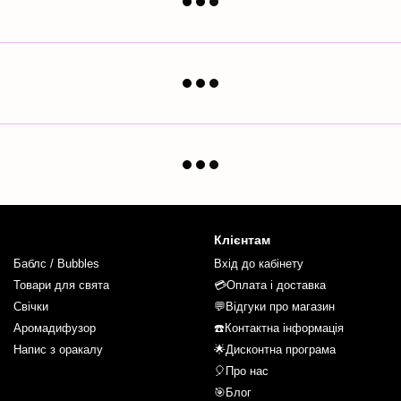
Клієнтам
Баблс / Bubbles
Вхід до кабінету
Товари для свята
💳Оплата і доставка
Свічки
💬Відгуки про магазин
Аромадифузор
☎️Контактна інформація
Напис з оракалу
🌟Дисконтна програма
🎈Про нас
🎯Блог