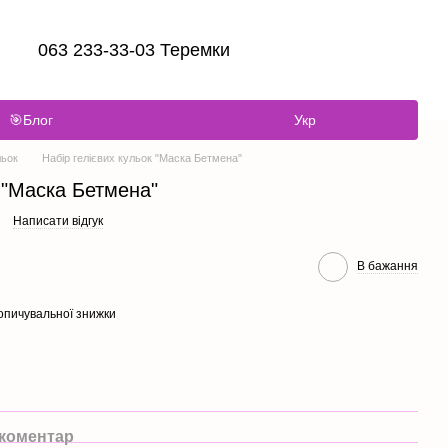
063 233-33-03 Теремки
🎯Блог
Укр
льок
Набір гелієвих кульок "Маска Бетмена"
к "Маска Бетмена"
Написати відгук
В бажання
опичувальної знижки
 коментар