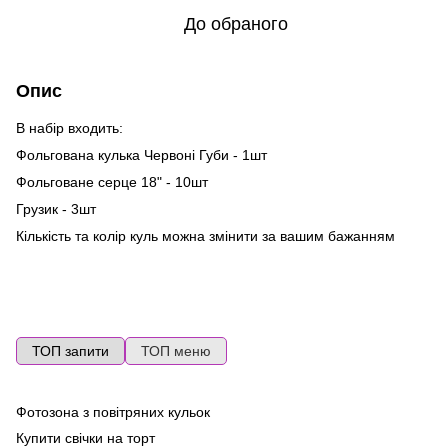
До обраного
Опис
В набір входить:
Фольгована кулька Червоні Губи - 1шт
Фольговане серце 18" - 10шт
Грузик - 3шт
Кількість та колір куль можна змінити за вашим бажанням
ТОП запити
ТОП меню
Фотозона з повітряних кульок
По
ге
Купити свічки на торт