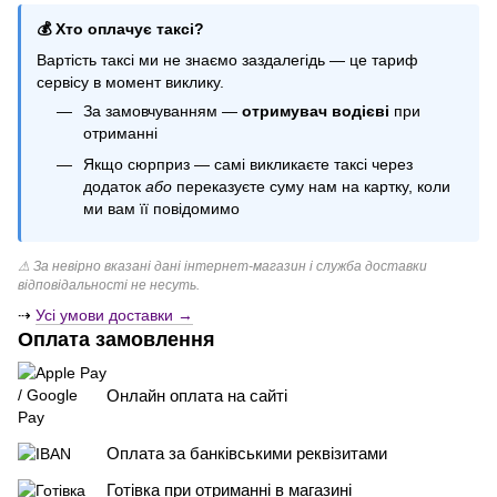
Свічки набір купити
💰 Хто оплачує таксі?
Кульки браш
Вартість таксі ми не знаємо заздалегідь — це тариф
Свічка цифра
сервісу в момент виклику.
Фольгована кулька
За замовчуванням —
отримувач водієві
при
Кульки щенячий патруль
отриманні
Якщо сюрприз — самі викликаєте таксі через
додаток
або
переказуєте суму нам на картку, коли
ми вам її повідомимо
⚠ За невірно вказані дані інтернет-магазин і служба доставки
відповідальності не несуть.
⇢
Усі умови доставки →
Оплата замовлення
Онлайн оплата на сайті
Оплата за банківськими реквізитами
Готівка при отриманні в магазині