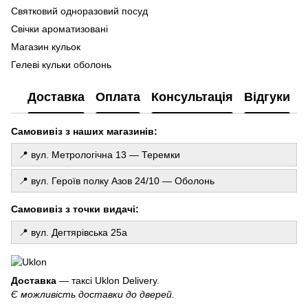
Ma
Святковий одноразовий посуд
Ла
Свічки ароматизовані
Фо
Магазин кульок
ку
Гелеві кульки оболонь
Го
Набір шарів на день народження
де
Доставка
Оплата
Консультація
Відгуки
Кульки сердечка
То
Товари для свята
Св
Самовивіз з наших магазинів:
Набори повітряних кульок
Купити свічку ручної роботи
📍 вул. Метрологічна 13 — Теремки
Кульки в коробці
📍 вул. Героїв полку Азов 24/10 — Оболонь
Гелеві кульки з конфеті
Гелеві кульки цифри
Самовивіз з точки видачі:
Кульки на виписку
📍 вул. Дегтярівська 25а
Свічки ціна
Кульки латексні
Свічки з таємним написом
Доставка
— таксі Uklon Delivery.
Є можливість доставки до дверей.
Кульки майнкрафт