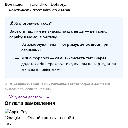
Гелеві кульки для дівчинки
Доставка
— таксі Uklon Delivery.
Є можливість доставки до дверей.
Повітряні кульки набір
Купити свічки київ
💰 Хто оплачує таксі?
Кульки на виписку з роддому
Вартість таксі ми не знаємо заздалегідь — це тариф
Свічки набір купити
сервісу в момент виклику.
Кульки для чоловіків
За замовчуванням —
отримувач водієві
при
Свічки з написом
отриманні
Якщо сюрприз — самі викликаєте таксі через
додаток
або
переказуєте суму нам на картку, коли
ми вам її повідомимо
⚠ За невірно вказані дані інтернет-магазин і служба доставки
відповідальності не несуть.
⇢
Усі умови доставки →
Оплата замовлення
Онлайн оплата на сайті