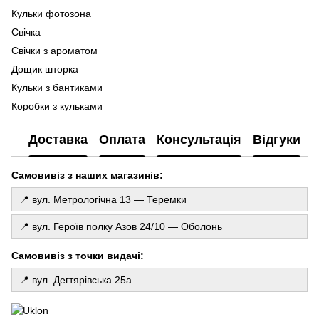
Кульки фотозона
По
ге
Свічка
Ma
Свічки з ароматом
Ла
Дощик шторка
Фо
Кульки з бантиками
ку
Коробки з кульками
Го
Кулька баблс
де
Доставка
Оплата
Консультація
Відгуки
Повітряні кульки серце
То
Гелеві кульки київ ціна
Св
Самовивіз з наших магазинів:
Шари цифри
Ковпаки на день народження
📍 вул. Метрологічна 13 — Теремки
Кульки майнкрафт
📍 вул. Героїв полку Азов 24/10 — Оболонь
Все для свята купити
Паперові гірлянди купити
Самовивіз з точки видачі:
Декоративні воскові свічки
📍 вул. Дегтярівська 25а
Прозорі кульки з конфеті
Фольговані кулі