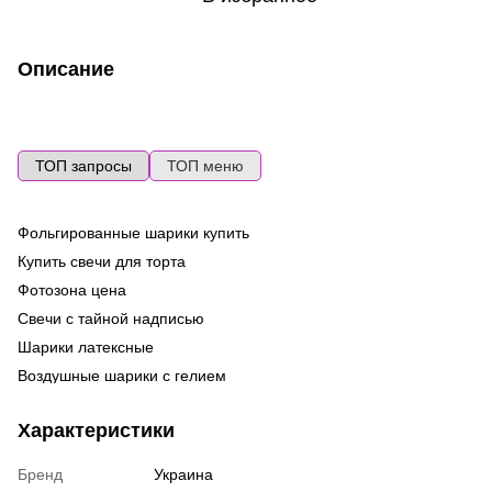
Описание
ТОП запросы
ТОП меню
Фольгированные шарики купить
Во
ге
Купить свечи для торта
Ma
Фотозона цена
Ла
Свечи с тайной надписью
ш
Шарики латексные
Фо
Воздушные шарики с гелием
ге
Дождик фотозона
Го
Характеристики
де
Свечи ароматизированные купить
То
Гирлянды из бумаги
Бренд
Украина
Св
Шарики на 1 год