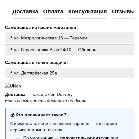
Коробка сюрприз с шариками
Доставка
Оплата
Консультация
Отзывы
Фольгированные шарики цифры
Шарики для мужчин
Самовывоз из наших магазинов:
Шарики для дня рождения
📍 ул. Метрологическая 13 — Теремки
Хлопушка
Восковые свечи купить киев
📍 ул. Героев полка Азов 24/10 — Оболонь
Шарики баблс
Самовывоз с точки выдачи:
Всё для оформления праздника
Свечи купить
📍 ул. Дегтярёвская 25а
Шарики агат
Подарочный набор свечей
Доставка
— такси Uklon Delivery.
Цифры на торт
Есть возможность доставки до двери.
Шарики сердечки
Купить свечу ручной работы
💰 Кто оплачивает такси?
Стоимость такси мы не знаем заранее — это тариф
сервиса в момент вызова.
По умолчанию —
получатель водителю
при