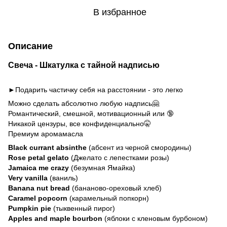
В избранное
Описание
Свеча - Шкатулка с тайной надписью
►Подарить частичку себя на расстоянии - это легко
Можно сделать абсолютно любую надпись🤗
Романтический, смешной, мотивационный или 🔞
Никакой цензуры, все конфиденциально🤫
Премиум аромамасла
Black currant absinthe
(абсент из черной смородины)
Rose petal gelato
(Джелато с лепестками розы)
Jamaica me crazy
(безумная Ямайка)
Very vanilla
(ваниль)
Banana nut bread
(бананово-ореховый хлеб)
Caramel popcorn
(карамельный попкорн)
Pumpkin pie
(тыквенный пирог)
Apples and maple bourbon
(яблоки с кленовым бурбоном)