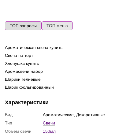
ТОП запросы
ТОП меню
Ароматическая свеча купить
Во
ге
Свеча на торт
Ma
Хлопушка купить
Ла
Аромасвечи набор
ш
Шарики гелиевые
Фо
Шарик фольгированный
ге
Свеча с тайной надписью
Го
Характеристики
де
Баблс
То
Шарики в виде сердца
Вид
Ароматические, Декоративные
Св
Свечи цифры
Тип
Свечи
Заказать шарики на день рождения
Объём свечи
150мл
Наборы шариков