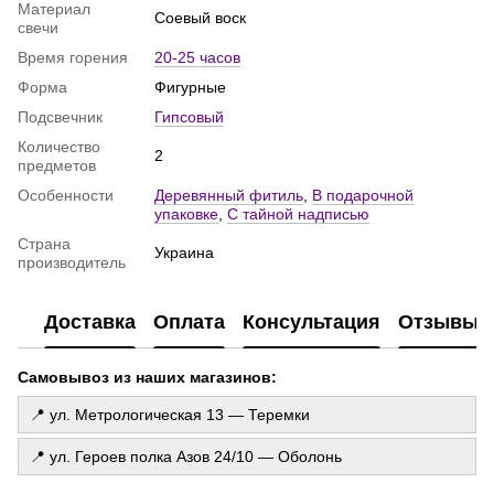
Материал
Соевый воск
Купить цифры из фольги
свечи
Дождик шторка
Время горения
20-25 часов
Шарики латексные
Форма
Фигурные
Купить всё для праздника
Подсвечник
Гипсовый
Коробки с шариками
Количество
2
Шарики на выписку из роддома
предметов
Свечи декоративные
Особенности
Деревянный фитиль
,
В подарочной
упаковке
,
С тайной надписью
Купить свечи киев
Страна
Гелиевые шарики для девочки
Украина
производитель
Колпак на день рождения
Бумажные гирлянды купить
Доставка
Оплата
Консультация
Отзывы
Шарики на 1 год
Самовывоз из наших магазинов:
📍 ул. Метрологическая 13 — Теремки
📍 ул. Героев полка Азов 24/10 — Оболонь