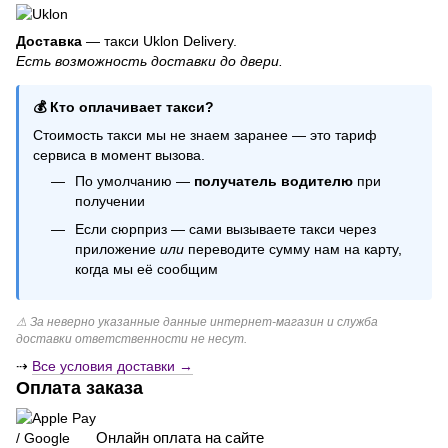
Шторка из дождика
Свечи цифры на торт
Доставка
— такси Uklon Delivery.
Есть возможность доставки до двери.
Гелиевые шарики на выписку из роддома
Композиция из шариков на день рождения
💰 Кто оплачивает такси?
Посуда одноразовая праздничная
Стоимость такси мы не знаем заранее — это тариф
Гелиевые шарики с конфетти
сервиса в момент вызова.
Шарики браш
По умолчанию —
получатель водителю
при
Купить свечи для торта
получении
Если сюрприз — сами вызываете такси через
приложение
или
переводите сумму нам на карту,
когда мы её сообщим
⚠ За неверно указанные данные интернет-магазин и служба
доставки ответственности не несут.
⇢
Все условия доставки →
Оплата заказа
Онлайн оплата на сайте