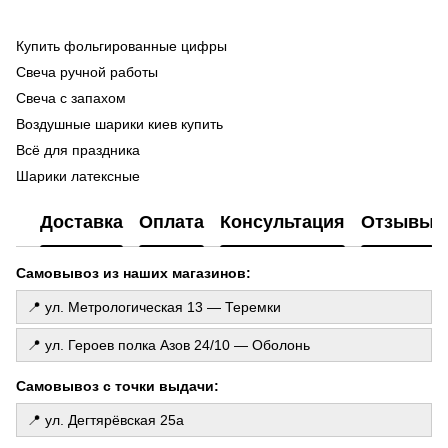
Купить фольгированные цифры
Во
ге
Свеча ручной работы
Ma
Свеча с запахом
Ла
Воздушные шарики киев купить
ш
Всё для праздника
Фо
Шарики латексные
ге
Шарики для гендер пати
Го
Доставка
Оплата
Консультация
Отзывы
де
Наборы шариков
То
Бумажная гирлянда
Самовывоз из наших магазинов:
Св
Набор арома свечей
Свечи с тайной надписью
📍 ул. Метрологическая 13 — Теремки
Хлопушка праздничная
📍 ул. Героев полка Азов 24/10 — Оболонь
Фольгированные фигуры
Коробка сюрприз с шариками
Самовывоз с точки выдачи:
Фотозоны киев
📍 ул. Дегтярёвская 25а
Свечи цены