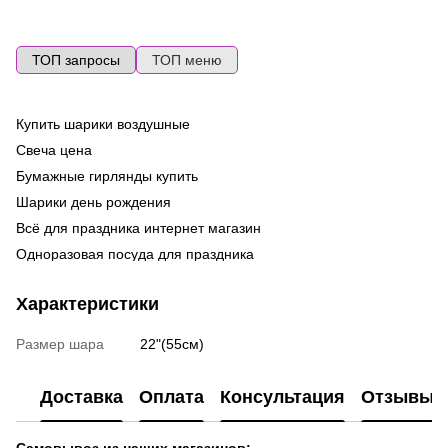
ТОП запросы
ТОП меню
Купить шарики воздушные
Во
ге
Свеча цена
Ma
Бумажные гирлянды купить
Ла
Шарики день рождения
ш
Всё для праздника интернет магазин
Фо
Одноразовая посуда для праздника
ге
Дождик фотозона
Го
Характеристики
де
Аромасвечи купить
То
Набор арома свечей
Размер шара
22"(55см)
Св
Цифры купить
Шарики на выписку из роддома
Доставка
Оплата
Консультация
Отзывы
Фольгированные фигуры
Фотозона из шариков цена
Самовывоз из наших магазинов: