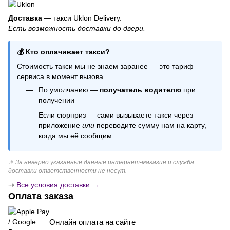
Купить свечи на торт
Шарики латексные
Доставка
— такси Uklon Delivery.
Есть возможность доставки до двери.
Подарочный набор свечей
Колпачки на день рождения купить
💰 Кто оплачивает такси?
Гелиевые шарики с конфетти
Стоимость такси мы не знаем заранее — это тариф
Свеча купить киев
сервиса в момент вызова.
Шарики на 1 год
По умолчанию —
получатель водителю
при
Свеча с тайной надписью
получении
Если сюрприз — сами вызываете такси через
приложение
или
переводите сумму нам на карту,
когда мы её сообщим
⚠ За неверно указанные данные интернет-магазин и служба
доставки ответственности не несут.
⇢
Все условия доставки →
Оплата заказа
Онлайн оплата на сайте