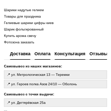
Шарики надутые гелием
Во
ге
Товары для праздника
Ma
Гелиевые шарики цифры киев
Ла
Шарик фольгированный
ш
Купить арома свечу
Фо
Фотозона заказать
ге
Набор шариков для фотозоны
Го
Доставка
Оплата
Консультация
Отзывы
де
Шарики в коробке
То
Шарики на выписку
Самовывоз из наших магазинов:
Св
Шарики майнкрафт
Шарик для гендер пати
📍 ул. Метрологическая 13 — Теремки
Фольгированные фигуры
📍 ул. Героев полка Азов 24/10 — Оболонь
Гирлянда из бумаги
Шторка из дождика
Самовывоз с точки выдачи:
Свечи заказать
📍 ул. Дегтярёвская 25а
Праздничная одноразовая посуда