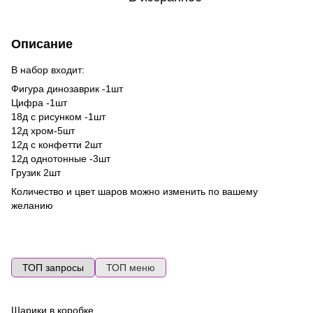
Описание
В набор входит:
Фигура динозаврик -1шт
Цифра -1шт
18д с рисунком -1шт
12д хром-5шт
12д с конфетти 2шт
12д однотонные -3шт
Грузик 2шт
Количество и цвет шаров можно изменить по вашему
желанию
ТОП запросы
ТОП меню
Шарики в коробке
Во