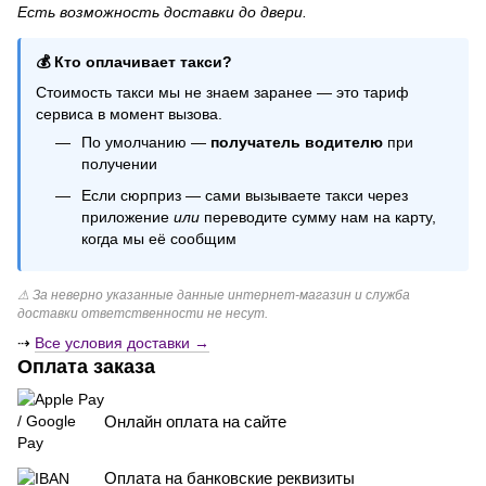
Есть возможность доставки до двери.
Шарики ко дню рождения
Гелиевые шарики с конфетти
💰 Кто оплачивает такси?
Шарики майнкрафт
Стоимость такси мы не знаем заранее — это тариф
Шарики браш
сервиса в момент вызова.
Свечи цифры на торт
По умолчанию —
получатель водителю
при
Декоративные восковые свечи
получении
Если сюрприз — сами вызываете такси через
приложение
или
переводите сумму нам на карту,
когда мы её сообщим
⚠ За неверно указанные данные интернет-магазин и служба
доставки ответственности не несут.
⇢
Все условия доставки →
Оплата заказа
Онлайн оплата на сайте
Оплата на банковские реквизиты