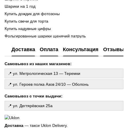
ге
Шарики на 1 год
Ma
Купить дождик для фотозоны
Ла
Купить свечи для торта
ш
Купить надувные цифры
Фо
Фольгированные шарики щенячий патруль
ге
Праздничная атрибутика купить
Го
Доставка
Оплата
Консультация
Отзывы
де
Фотозона из шариков
То
Колпаки праздничные
Самовывоз из наших магазинов:
Св
Магазин шариков
Ароматические свечи купить
📍 ул. Метрологическая 13 — Теремки
Свеча купить киев
📍 ул. Героев полка Азов 24/10 — Оболонь
Гирлянда из бумаги
Свеча цена
Самовывоз с точки выдачи:
Воздушные шарики с бантиками
📍 ул. Дегтярёвская 25а
Шарики латексные
Воздушные шарики набор
Шарики фольгированные
Доставка
— такси Uklon Delivery.