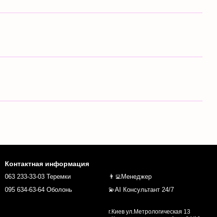
Контактная информация
063 233-33-03 Теремки
👨‍💻Менеджер
095 634-63-64 Оболонь
💫AI Консультант 24/7
г.Киев ул.Метрологическая 13