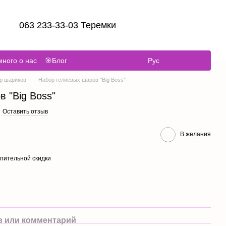
063 233-33-03 Теремки
ного о нас
🎯Блог
Рус
р шариков
Набор гелиевых шаров "Big Boss"
 "Big Boss"
Оставить отзыв
В желания
пительной скидки
 или комментарий