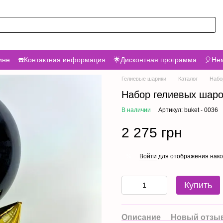
ине
☎️Контактная информация
🌟Дисконтная программа
🎈Нем
Гелиевые шарики
Каталог
Набо
Набор гелиевых шаров
В наличии
Артикул: buket - 0036
2 275 грн
Войти
для отображения нако
%
Купить
Описание
Новый отзыв