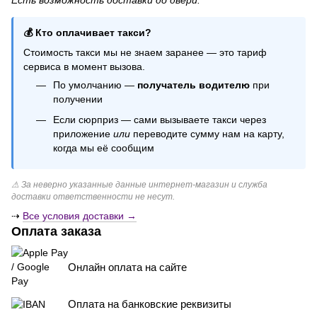
Есть возможность доставки до двери.
Прозрачные шарики с конфетти
Посуда одноразовая праздничная
💰 Кто оплачивает такси?
Купить свечу ручной работы
Стоимость такси мы не знаем заранее — это тариф
Колпаки на день рождения купить
сервиса в момент вызова.
Воздушные шарики щенячий патруль
По умолчанию —
получатель водителю
при
Всё для праздника киев
получении
Если сюрприз — сами вызываете такси через
приложение
или
переводите сумму нам на карту,
когда мы её сообщим
⚠ За неверно указанные данные интернет-магазин и служба
доставки ответственности не несут.
⇢
Все условия доставки →
Оплата заказа
Онлайн оплата на сайте
Оплата на банковские реквизиты