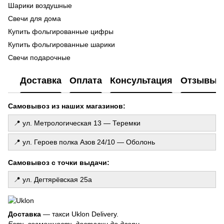
ге
Шарики воздушные
Ma
Свечи для дома
Ла
Купить фольгированные цифры
ш
Купить фольгированные шарики
Фо
Свечи подарочные
ге
Коробки с шариками
Го
Доставка
Оплата
Консультация
Отзывы
де
Шары на день рождения
То
Купить латексные шарики
Самовывоз из наших магазинов:
Св
Шарики на гендер пати
Купить шарики сердечки
📍 ул. Метрологическая 13 — Теремки
Хлопушка праздничная
📍 ул. Героев полка Азов 24/10 — Оболонь
Фольгированные фигуры
Свечи с тайным посланием
Самовывоз с точки выдачи:
Шарики для мужчины
📍 ул. Дегтярёвская 25а
Фотозона из шариков
Бумажные гирлянды
Свеча ароматическая
Доставка
— такси Uklon Delivery.