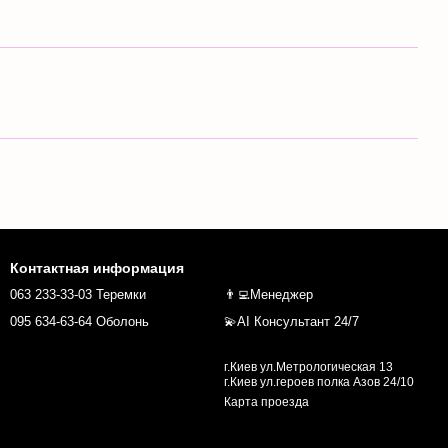
Контактная информация
063 233-33-03 Теремки
👨‍💻Менеджер
095 634-63-64 Оболонь
💫AI Консультант 24/7
г.Киев ул.Метрологическая 13
г.Киев ул.героев полка Азов 24/10
Карта проезда