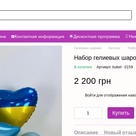
ине
☎️Контактная информация
🌟Дисконтная программа
🎈Нем
Гелиевые шарики
Каталог
Набо
Набор гелиевых шаро
В наличии
Артикул: buket - 0159
2 200 грн
Войти
для отображения нако
%
Купить
Описание
Новый отзыв