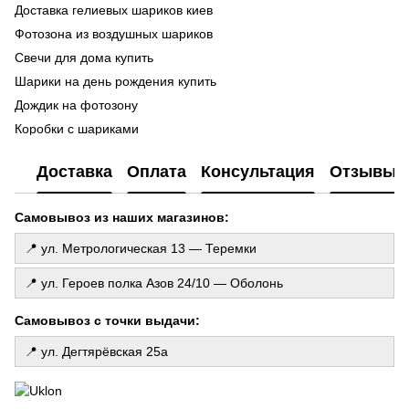
Доставка гелиевых шариков киев
Во
ге
Фотозона из воздушных шариков
Ma
Свечи для дома купить
Ла
Шарики на день рождения купить
ш
Дождик на фотозону
Фо
Коробки с шариками
ге
Шарики браш
Го
Доставка
Оплата
Консультация
Отзывы
де
Купить фольгированные цифры
То
Латексные шарики
Самовывоз из наших магазинов:
Св
Шарики на 1 год
Колпаки праздничные
📍 ул. Метрологическая 13 — Теремки
Свеча с тайным посланием
📍 ул. Героев полка Азов 24/10 — Оболонь
Свечи в торт
Гелиевые шарики для девочки
Самовывоз с точки выдачи:
Воздушные шарики щенячий патруль
📍 ул. Дегтярёвская 25а
Фольгированные шары
Подарочный набор свечей