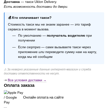
Шарик для гендер пати
Доставка
— такси Uklon Delivery.
Есть возможность доставки до двери.
Бумажные гирлянды
Свечи с ароматом
💰 Кто оплачивает такси?
Цифры на торт
Стоимость такси мы не знаем заранее — это тариф
Декоративные свечи ручной работы
сервиса в момент вызова.
Всё для праздника купить
По умолчанию —
получатель водителю
при
Купить шарики сердечки
получении
Если сюрприз — сами вызываете такси через
приложение
или
переводите сумму нам на карту,
когда мы её сообщим
⚠ За неверно указанные данные интернет-магазин и служба
доставки ответственности не несут.
⇢
Все условия доставки →
Оплата заказа
Онлайн оплата на сайте