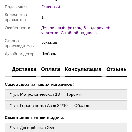
Бумажная гирлянда
Подсвечник
Гипсовый
Гелиевые шарики с конфетти
Количество
1
Восковые свечи купить киев
предметов
Шарики сердечки
Особенности
Деревянный фитиль
,
В подарочной
упаковке
,
С тайной надписью
Хлопушка купить
Страна
Шарики с бантиками купить
Украина
производитель
Интернет магазин всё для праздника
Дизайн и декор
Любовь
Латексные шарики
Доставка
Оплата
Консультация
Отзывы
Самовывоз из наших магазинов:
📍 ул. Метрологическая 13 — Теремки
📍 ул. Героев полка Азов 24/10 — Оболонь
Самовывоз с точки выдачи:
📍 ул. Дегтярёвская 25а