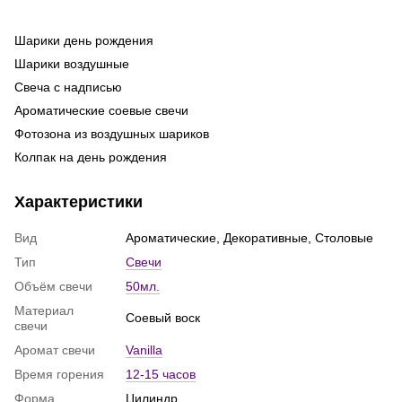
Шарики день рождения
Во
ге
Шарики воздушные
Ma
Свеча с надписью
Ла
Ароматические соевые свечи
ш
Фотозона из воздушных шариков
Фо
Колпак на день рождения
ге
Гелиевые шарики цифры киев
Го
Характеристики
де
Подарочный набор свечей
То
Купить свечи на торт
Вид
Ароматические, Декоративные, Столовые
Св
Шарики для мужчин
Тип
Свечи
Набор шариков
Объём свечи
50мл.
Штора из дождика
Материал
Соевый воск
Свечи купить
свечи
Свечи ручной работы
Аромат свечи
Vanilla
Коробки с шариками
Время горения
12-15 часов
Праздничная одноразовая посуда
Форма
Цилиндр