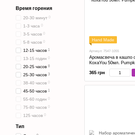
Время горения
0
20-30 минут
0
1-3 часа
0
3-5 часов
Hand Made
0
5-8 часов
1
12-15 часов
Артикул: 7547-1055
Аромасвеча в кашпо 
0
13-15 годин
КохаYou 50мл. Pumpki
8
20-25 часов
365 грн
3
25-30 часов
0
38-40 часов
1
45-50 часов
0
55-60 годин
0
75-80 часов
0
125 часов
Тип