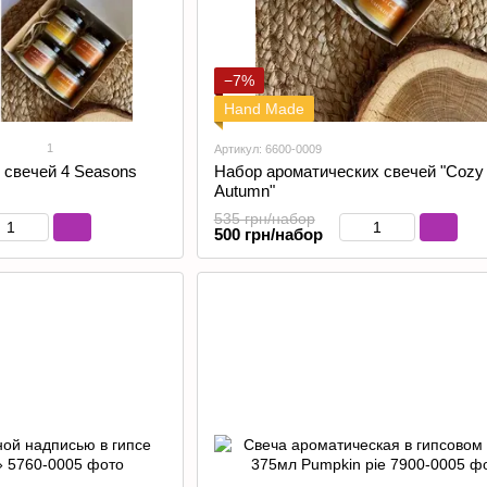
−7%
Hand Made
1
Артикул: 6600-0009
 свечей 4 Seasons
Набор ароматических свечей "Cozy
Autumn"
535 грн/набор
500 грн/набор