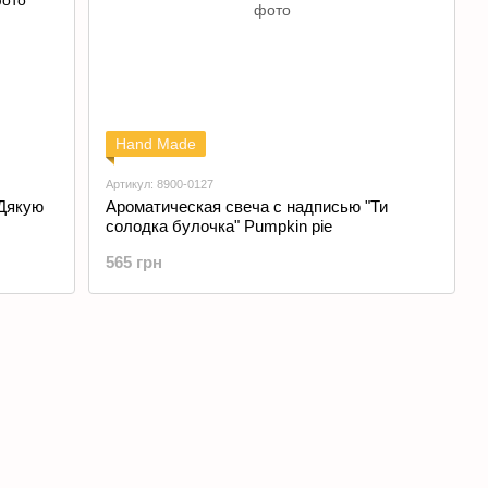
Hand Made
Артикул: 8900-0127
"Дякую
Ароматическая свеча с надписью "Ти
солодка булочка" Pumpkin pie
565 грн