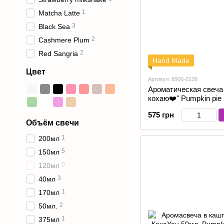
1
Matcha Latte
3
Black Sea
2
Cashmere Plum
2
Red Sangria
Hand Made
Цвет
Артикул: 8900-0136
Ароматическая свеча
кохаю❤️" Pumpkin pie
575 грн
Объём свечи
1
200мл
5
150мл
0
120мл
3
40мл
1
170мл
2
50мл.
1
375мл