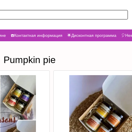
ине
☎️Контактная информация
🌟Дисконтная программа
🎈Нем
 Pumpkin pie