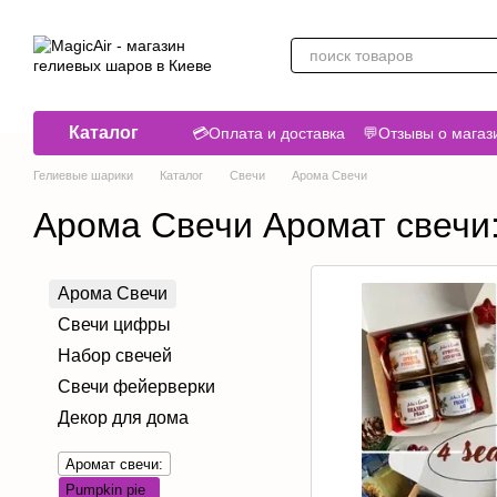
Перейти к основному контенту
Каталог
💳Оплата и доставка
💬Отзывы о магаз
Гелиевые шарики
Каталог
Свечи
Арома Свечи
Арома Свечи Аромат свечи:
Арома Свечи
Свечи цифры
Набор свечей
Свечи фейерверки
Декор для дома
Аромат свечи:
Pumpkin pie