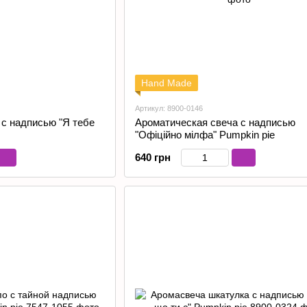
Hand Made
Артикул: 8900-0146
 с надписью "Я тебе
Ароматическая свеча с надписью
"Офіційно мілфа" Pumpkin pie
640 грн