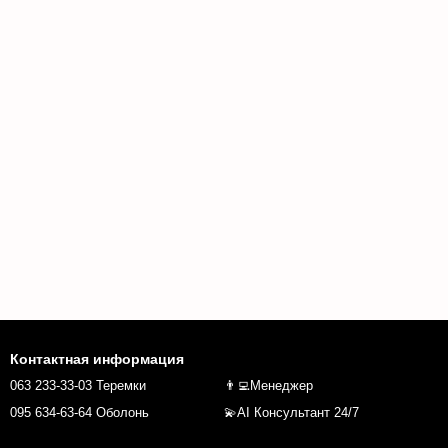
Контактная информация
063 233-33-03 Теремки
👨‍💻Менеджер
095 634-63-64 Оболонь
💫AI Консультант 24/7