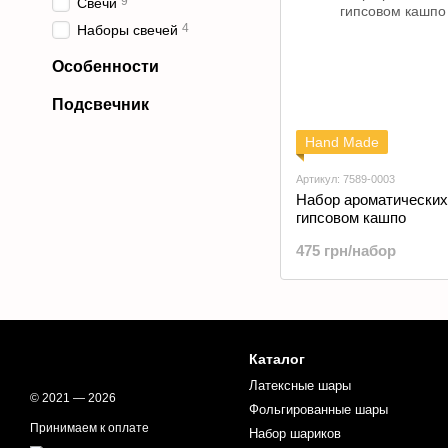
9
Свечи
4
Наборы свечей
Особенности
Подсвечник
Hand Made
Артикул: 7589-0003
Набор ароматических
гипсовом кашпо
475 грн/набор
Каталог
Латексные шары
© 2021 — 2026
Фольгированные шары
Принимаем к оплате
Набор шариков