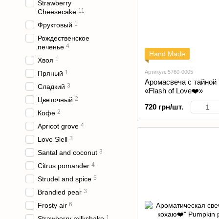
Strawberry
11
Cheesecake
1
Фруктовый
Рождественское
4
печенье
Hand Made
1
Хвоя
1
Артикул: 5760-0005
Пряный
Аромасвеча с тайной 
3
Сладкий
«Flash of Love❤️»
2
Цветочный
720 грн/шт.
2
Кофе
4
Apricot grove
3
Love Slell
3
Santal and coconut
4
Citrus pomander
5
Strudel and spice
3
Brandied pear
6
Frosty air
1
Strawberry milkshake