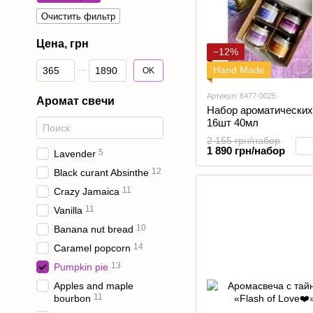
Очистить фильтр
Цена, грн
−12%
От Цена, грн
До Цена, грн
Hand Made
OK
Артикул: 6477-0025
Аромат свечи
Набор ароматических
16шт 40мл
2 155 грн/набор
1 890 грн/набор
5
Lavender
12
Black curant Absinthe
11
Crazy Jamaica
11
Vanilla
10
Banana nut bread
14
Caramel popcorn
13
Pumpkin pie
Apples and maple
11
bourbon