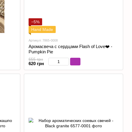
−5%
Hand Made
Артикул: 7865-0008
Аромасвеча с сердцами Flash of Love❤️ -
Pumpkin Pie
655 грн
620 грн