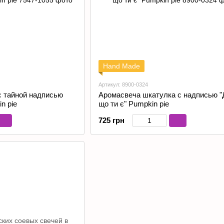
Hand Made
Артикул: 8900-0324
с тайной надписью
Аромасвеча шкатулка с надписью 
n pie
що ти є" Pumpkin pie
725 грн