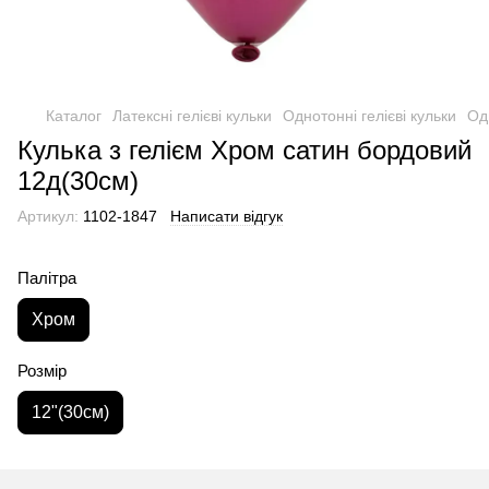
Каталог
Латексні гелієві кульки
Однотонні гелієві кульки
Одн
Кулька з гелієм Хром сатин бордовий
12д(30см)
Артикул:
1102-1847
Написати відгук
Палітра
Хром
Розмір
12"(30см)