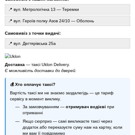
Фольговані кульки купити
📍 вул. Метрологічна 13 — Теремки
Куля баблс
Кульки майнкрафт
📍 вул. Героїв полку Азов 24/10 — Оболонь
Одноразовий святковий посуд
Самовивіз з точки видачі:
Свічки київ
Все для свята купити
📍 вул. Дегтярівська 25а
Набір кульок щенячий патруль
Фотозони київ
Доставка
— таксі Uklon Delivery.
Є можливість доставки до дверей.
💰 Хто оплачує таксі?
Вартість таксі ми не знаємо заздалегідь — це тариф
сервісу в момент виклику.
За замовчуванням —
отримувач водієві
при
отриманні
Якщо сюрприз — самі викликаєте таксі через
додаток
або
переказуєте суму нам на картку, коли
ми вам її повідомимо