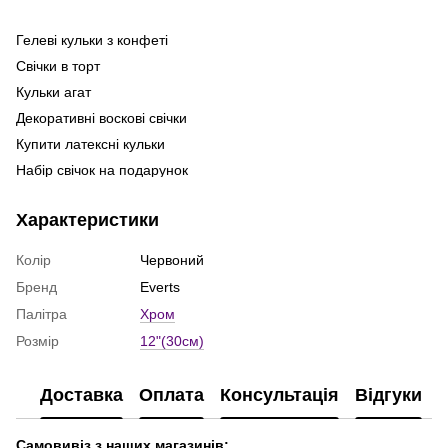
Гелеві кульки з конфеті
По
ге
Свічки в торт
Ma
Кульки агат
Ла
Декоративні воскові свічки
Фо
Купити латексні кульки
ку
Набір свічок на подарунок
Го
Кульки повітряні купити
де
Характеристики
Гірлянди з паперу
То
Набори кульок
Св
Колір
Червоний
Повітряні кульки серце
Бренд
Everts
Шаріки на виписку з роддому
Палітра
Хром
Свічки цифри
Розмір
12"(30см)
Купити свічки для дому
Купити ароматичні свічки
Доставка
Оплата
Консультація
Відгуки
Цифри з кульок
Кульки на день народження купити
Самовивіз з наших магазинів: