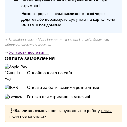
Повітряні кульки з бантиками
отриманні
Якщо сюрприз — самі викликаєте таксі через
додаток
або
переказуєте суму нам на картку, коли
ми вам її повідомимо
⚠ За невірно вказані дані інтернет-магазин і служба доставки
відповідальності не несуть.
⇢
Усі умови доставки →
Оплата замовлення
Онлайн оплата на сайті
Оплата за банківськими реквізитами
Готівка при отриманні в магазині
⏱
Важливо:
замовлення запускається в роботу
тільки
після повної оплати
.