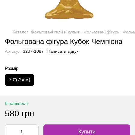
Каталог
Фольговані гелієві кульки
Фольговані фігури
Фольг
Фольгована фігура Кубок Чемпіона
Артикул:
3207-1087
Написати відгук
Розмір
30"(75см)
В наявності
580 грн
Купити