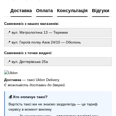
Го
Шторка з дощику
де
Доставка
Оплата
Консультація
Відгуки
Композиції з кульок на день народження
То
Свічки
Св
Самовивіз з наших магазинів:
Хлопавка святкова
Купити свічку ручної роботи
📍 вул. Метрологічна 13 — Теремки
Фотозона з кульок ціна
📍 вул. Героїв полку Азов 24/10 — Оболонь
Купити свічки на торт
Кульки на виписку
Самовивіз з точки видачі:
Кульки браш
📍 вул. Дегтярівська 25а
Свічка з таємним написом
Гелеві кульки оболонь
Свічки цифри
Доставка
— таксі Uklon Delivery.
Є можливість доставки до дверей.
Гелеві кульки з конфеті
Свічки феєрверки
💰 Хто оплачує таксі?
Все для свята купити
Вартість таксі ми не знаємо заздалегідь — це тариф
Гірлянди з паперу
сервісу в момент виклику.
Кулька фольгована
За замовчуванням —
отримувач водієві
при