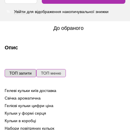
Увійти
для відображення накопичувальної знижки
%
До обраного
Опис
ТОП запити
ТОП меню
Гелеві кульки київ доставка
По
ге
Свічка ароматична
Ma
Гелієві кульки цифри ціна
Ла
Кульки у формі серця
Фо
Кульки в коробці
ку
Набори повітряних кульок