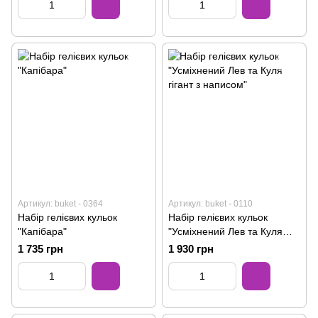
Артикул: buket - 0364
Артикул: buket - 0110
Набір гелієвих кульок
Набір гелієвих кульок
"Капібара"
"Усміхнений Лев та Куля
гігант з написом"
1 735 грн
1 930 грн