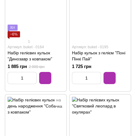
Хіт
−6%
1
Артикул: buket - 0164
Артикул: buket - 0195
Набір гелієвих кульок
Набір кульок з гелієм "Поні
"Динозавр з ковпаком"
Пінкі Пай"
1 885 грн
1 725 грн
2 000 грн