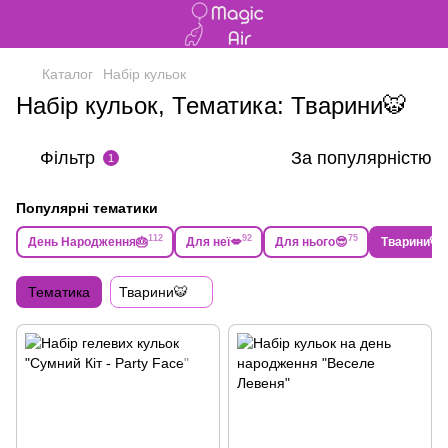
Каталог
Набір кульок
Набір кульок, Тематика: Тварини🐯
Фільтр
За популярністю
1
Популярні тематики
112
92
75
5
День Народження🎂
Для неї💋
Для нього😎
Тварини🐯
Тематика
Тварини🐯