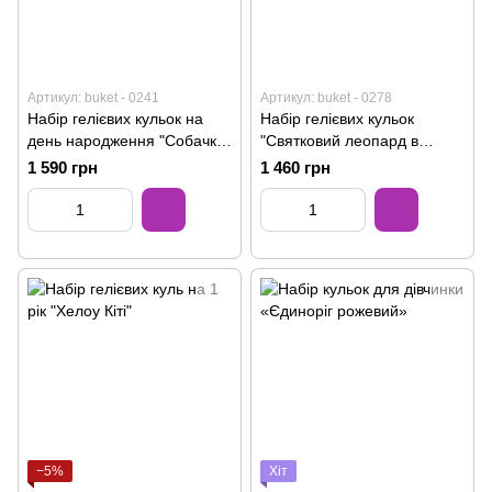
Артикул: buket - 0241
Артикул: buket - 0278
Набір гелієвих кульок на
Набір гелієвих кульок
день народження "Собачка
"Святковий леопард в
з ковпаком"
окулярах"
1 590 грн
1 460 грн
−5%
Хіт