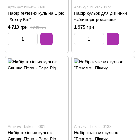
Артикул: buket - 0348
Артикул: buket - 0374
Набір гелієвих куль на 1 рік
Набір кульок для дівчинки
"Хелоу Кіті"
«Єдиноріг рожевий»
4 710 грн
1 975 грн
4 940 грн
Артикул: buket - 0081
Артикул: buket - 0138
Набір гелієвих кульок
Набір гелієвих кульок
Свинка Пепа - Pepa Pig
"Покемон Пікачу"