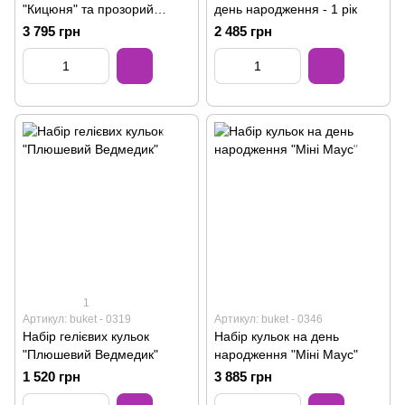
"Кицюня" та прозорий
день народження - 1 рік
баблс
3 795 грн
2 485 грн
1
Артикул: buket - 0319
Артикул: buket - 0346
Набір гелієвих кульок
Набір кульок на день
"Плюшевий Ведмедик"
народження "Міні Маус"
1 520 грн
3 885 грн