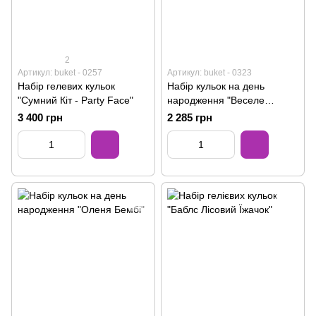
2
Артикул: buket - 0257
Артикул: buket - 0323
Набір гелевих кульок
Набір кульок на день
"Сумний Кіт - Party Face"
народження "Веселе
Левеня"
3 400 грн
2 285 грн