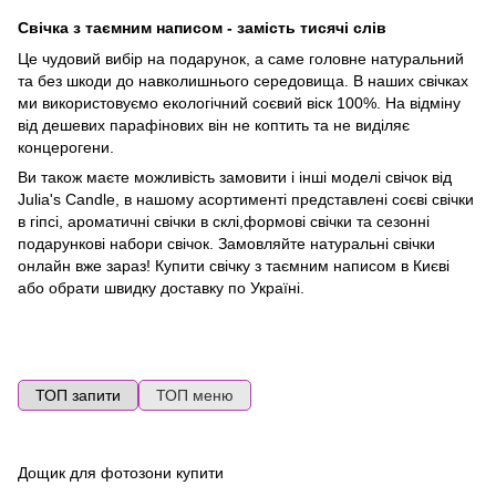
Свічка
з
таємним
написом
-
замість
тисячі
слів
Це чудовий вибір на подарунок, а саме головне натуральний
та без шкоди до навколишнього середовища. В наших свічках
ми використовуємо екологічний соєвий віск 100%. На відміну
від дешевих парафінових він не коптить та не виділяє
концерогени.
Ви також маєте можливість замовити і інші моделі свічок від
Julia's Candle, в нашому асортименті представлені соєві свічки
в гіпсі, ароматичні свічки в склі,формові свічки та сезонні
подарункові набори свічок. Замовляйте натуральні свічки
онлайн вже зараз! Купити свічку з таємним написом в Києві
або обрати швидку доставку по Україні.
ТОП запити
ТОП меню
Дощик для фотозони купити
По
ге