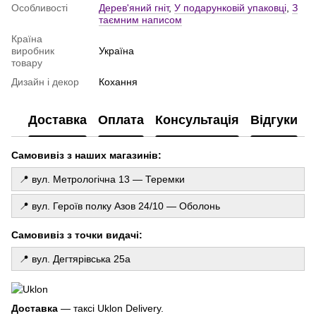
Особливості
Дерев'яний гніт
,
У подарунковій упаковці
,
З
Кульки в коробці
таємним написом
Кульки з бантиками
Країна
виробник
Україна
Повітряні кульки серце
товару
Набір повітряних кульок
Дизайн і декор
Кохання
Кульки з конфеті
Доставка
Оплата
Консультація
Відгуки
Самовивіз з наших магазинів:
📍 вул. Метрологічна 13 — Теремки
📍 вул. Героїв полку Азов 24/10 — Оболонь
Самовивіз з точки видачі:
📍 вул. Дегтярівська 25а
Доставка
— таксі Uklon Delivery.