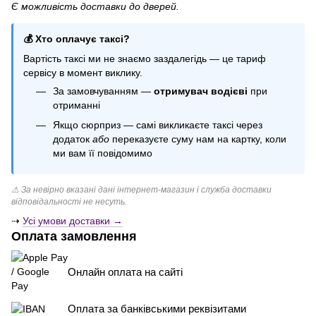
Є можливість доставки до дверей.
💰 Хто оплачує таксі?
Вартість таксі ми не знаємо заздалегідь — це тариф
сервісу в момент виклику.
За замовчуванням —
отримувач водієві
при
отриманні
Якщо сюрприз — самі викликаєте таксі через
додаток
або
переказуєте суму нам на картку, коли
ми вам її повідомимо
⚠ За невірно вказані дані інтернет-магазин і служба доставки
відповідальності не несуть.
⇢
Усі умови доставки →
Оплата замовлення
Онлайн оплата на сайті
Оплата за банківськими реквізитами