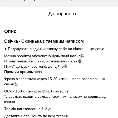
До обраного
Опис
Свічка - Скринька з таємним написом
►Подарувати людині частинку себе на відстані - це легко
Можна зробити абсолютно будь-який напис🤗
Романтичний, смішний, мотиваційний або 🔞
Ніякої цензури, все конфіденційно🤫
Преміум аромамасла
Фраза з’являється через 15-20 хвилин після запалювання
свічки👌
Об’єм 150мл (вміщує 15-18 символів)
*у вартість входить свічка з таємним написом та кришка від
кашпо
Термін виготовлення 1-2 дні
Доставка Нова Пошта по всій Україні