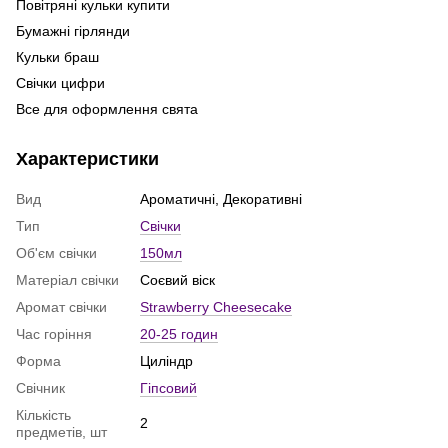
Повітряні кульки купити
Ma
Бумажні гірлянди
Ла
Кульки браш
Фо
Свічки цифри
ку
Все для оформлення свята
Го
Свічка ручної роботи
де
Характеристики
Свічка з таємним посланням
То
Свічки ароматичні
Св
Вид
Ароматичні, Декоративні
Кулька фольгована
Тип
Свічки
Купити фольговані цифри
Об'єм свічки
150мл
Кульки для чоловіків
Матеріал свічки
Соєвий віск
Повітряні кульки оболонь
Аромат свічки
Strawberry Cheesecake
Фотозона із кульок
Час горіння
20-25 годин
Свічки ціна
Форма
Циліндр
Кулька баблс
Свічник
Гіпсовий
Ковпаки на день народження
Кількість
Гендер кулька
2
предметів, шт
Аромасвічки набір